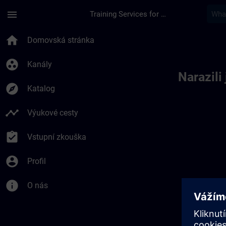
Přejít na hlavní obsah
Stránka načtena
menu
Training Services for Digital Industries
Toc | SITRAIN
home
Domovská stránka
group_work
Kanály
Narazili
explore
Katalog
timeline
Výukové cesty
assignment_turned_in
Vstupní zkouška
account_circle
Profil
info
O nás