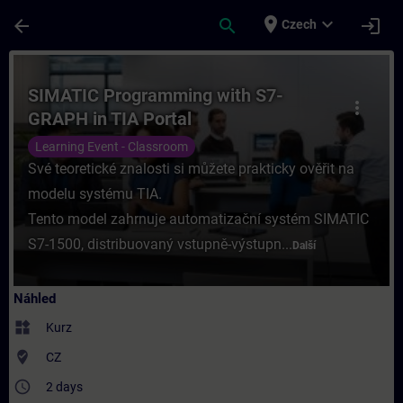
Přejít na hlavní obsah
Stránka načtena
place
expand_more
arrow_back
search
login
Czech
Kurz - SIMATIC Programming with S7-GRAPH 
SIMATIC Programming with S7-
more_vert
GRAPH in TIA Portal
Learning Event - Classroom
Své teoretické znalosti si můžete prakticky ověřit na
modelu systému TIA.
Tento model zahrnuje automatizační systém SIMATIC
S7-1500, distribuovaný vstupně-výstupn...
Další
Náhled
widgets
Kurz
where_to_vote
CZ
access_time
2 days