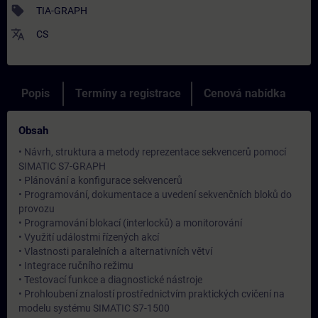
sell
TIA-GRAPH
translate
CS
Popis
Termíny a registrace
Cenová nabídka
Obsah
• Návrh, struktura a metody reprezentace sekvencerů pomocí
SIMATIC S7-GRAPH
• Plánování a konfigurace sekvencerů
• Programování, dokumentace a uvedení sekvenčních bloků do
provozu
• Programování blokací (interlocků) a monitorování
• Využití událostmi řízených akcí
• Vlastnosti paralelních a alternativních větví
• Integrace ručního režimu
• Testovací funkce a diagnostické nástroje
• Prohloubení znalostí prostřednictvím praktických cvičení na
modelu systému SIMATIC S7-1500