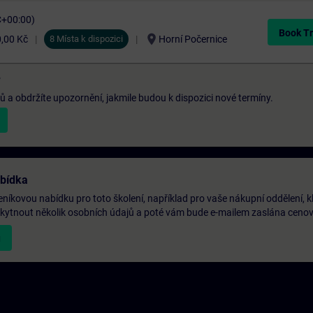
C+00:00)
Book Tr
location_on
,00 Kč
8 Místa k dispozici
Horní Počernice
?
a obdržíte upozornění, jakmile budou k dispozici nové termíny.
abídka
níkovou nabídku pro toto školení, například pro vaše nákupní oddělení, k
oskytnout několik osobních údajů a poté vám bude e-mailem zaslána ceno
u