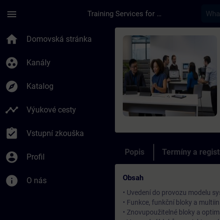
Přejít na hlavní obsah
Stránka načtena
menu
Training Services for Digital Industries
Kurz - SIMATIC Progr
home
Domovská stránka
group_work
Kanály
explore
Katalog
timeline
Výukové cesty
assignment_turned_in
Vstupní zkouška
Popis
Termíny a regis
account_circle
Profil
Obsah
info
O nás
• Uvedení do provozu modelu sy
• Funkce, funkční bloky a multii
• Znovupoužitelné bloky a optim