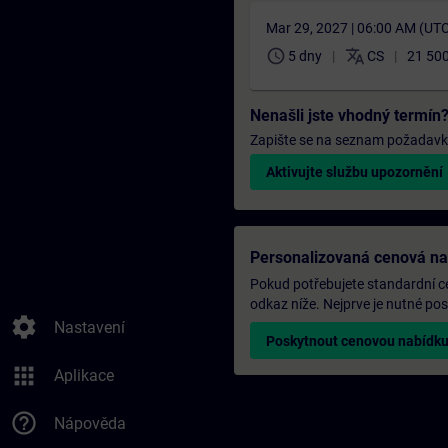
Mar 29, 2027 | 06:00 AM (UT
schedule
translate
5 dny
CS
21 500
Nenašli jste vhodný termín
Zapište se na seznam požadavků 
Aktivujte službu upozornění
Personalizovaná cenová n
Pokud potřebujete standardní ce
odkaz níže. Nejprve je nutné p
settings
Nastavení
Poskytnout cenovou nabídk
apps
Aplikace
help_outline
Nápověda