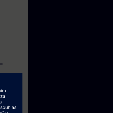
munikaci
it dobu
ho zařízení.
em
n se skládá z
 panelu,