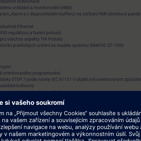
globálních knihovnách
ystému ovládání a monitorování (HMI)
SIMATIC HMI (systém ovládání a monitorování). Nastavíte ko
gram_Alarm a v diagnostickém bufferu) na zařízení HMI (dotykový panel)
mezi SIMATIC CPU na základě průmyslového Ethernetu.
Díky rozsáhlým znalostem, které získáte, budete schopni zkrát
dustrial Ethernet
í PID regulátoru a funkcí pohonů
konfigurace a flexibilně reagovat na potřebu optimalizace vaše
 pro všechny aspekty TIA Portalu
dnictvím praktických cvičení na modelu systému SIMATIC S7-1500
hopni:
vě orientovaného programování
 bloky STEP 7 podle normy IEC 61131-3 objektově orientovaným způsob
ivatelské knihovny
o zpracování a vyhodnocení chyb v programu
í
cí receptur v systému SIMATIC HMI
 jednotkami přes průmyslový Ethernet
oubíte prostřednictvím řady praktických cvičení na modelu systému TIA. Te
IC S7, distribuovaného vstupně-výstupního systému ET 200, dotykového