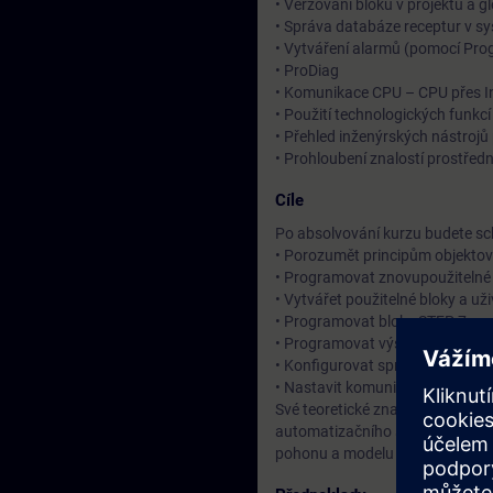
• Verzování bloků v projektu a 
• Správa databáze receptur v s
• Vytváření alarmů (pomocí Pro
• ProDiag
• Komunikace CPU – CPU přes In
• Použití technologických funkc
• Přehled inženýrských nástrojů
• Prohloubení znalostí prostře
Cíle
Po absolvování kurzu budete sc
• Porozumět principům objekto
• Programovat znovupoužitelné
• Vytvářet použitelné bloky a už
• Programovat bloky STEP 7 pr
• Programovat výstražná hlášen
• Konfigurovat správu dat pomo
• Nastavit komunikaci mezi CPU
Své teoretické znalosti si prohl
automatizačního systému SIMAT
pohonu a modelu dopravníku.