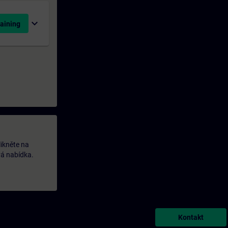
expand_more
aining
likněte na
vá nabídka.
Kontakt