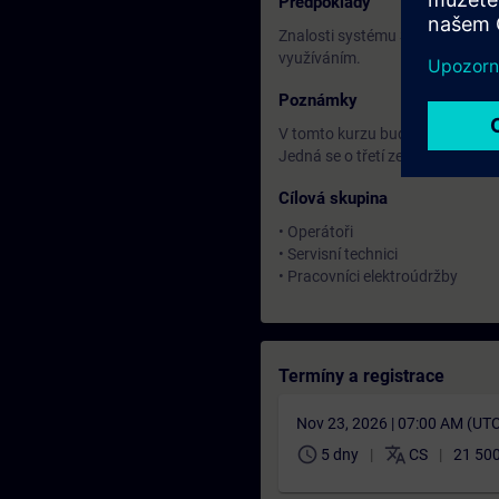
Předpoklady
Znalosti systému SIMATIC S7 odp
využíváním.
Poznámky
V tomto kurzu budete pracovat 
Jedná se o třetí ze tří kurzů.
Cílová skupina
• Operátoři
• Servisní technici
• Pracovníci elektroúdržby
Termíny a registrace
Nov 23, 2026 | 07:00 AM (UT
schedule
translate
5 dny
CS
21 500