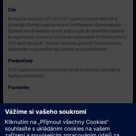
Cíle
Bu kursta sonunda CFC ile PCS7 uyumu Emniyet Matrisli iş
güvenliği (Safety) uygulamaların üretilmesine öğreneceksiniz.
Eğitimin teorik kısımları pratik alıştırmalar ile desteklenmektedir.
Bu egzersizler, sorunsuz ve yüksek kullanılabilir Profisafe CPU'lu
CPU 4xxH ile yapılır. Kursun sonunda güvenlik fonksiyonlarını
kullanabilir ve güvenlikle ilgil süreleri ayarlayabilirsiniz.
Předpoklady
PCS7 sistem kurslarına katılmış olmak bu kurstan alacağınız
faydayı artıracaktır.
Poznámky
-
Cílová skupina
Elektrik ve otomasyona yönelik montaj, bakım ve işletme
personeli, mühendisler, teknisyenler ve ustabaşılar.