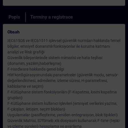
Popis
Termíny a registrace
Obsah
IEC61508 ve IEC61511 işlevsel güvenlik normları hakkında temel
bilgiler, emniyet donanımlı fonksiyonlar ile koruma katmanı
analizi ve Risk grafiği
Güvenlik bileşenlerinde sistem mimarisi ve hata teşhisi
(donanım, yazılım,haberleşme)
F-Hardware hakkında genel bilgi
HW konfigürasyonundaki parametreler (güvenlik modu, sensör
değerlendirmesi, adresleme, izleme süresi, H-parametresi,
kablolama ve seçim)
F-Kütüphane sistem fonksiyonları (F-Kapatma, kısmi kapatma
grupları)
F-Kütüphane sistem kullanıcı işlevleri (emniyet verilerini yazma,
F-çıkışları, iletişim, seçim blokları)
Uygulamalar (pasifleştirme, yeniden entegrasyon, blok tipikleri)
Güvenlik Matrisi, S7ftimeb.xls dosyasını kullanarak F-time (tepki
ve izleme süreleri) hesaplama ve ayarlama