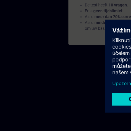
De test heeft
10 vragen
.
Er is
geen tijdslimiet
.
Als u
meer dan 70% corre
Als u
minder dan 70%
sco
om uw basis op te bouwe