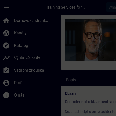
Přejít na hlavní obsah
Stránka načtena
menu
Training Services for Digital Industries
Kurz - SIMATIC PCS 7
home
Domovská stránka
group_work
Kanály
explore
Katalog
timeline
Výukové cesty
assignment_turned_in
Vstupní zkouška
Popis
account_circle
Profil
Obsah
info
O nás
Controleer of u klaar bent voo
Deze test helpt u om erachter te