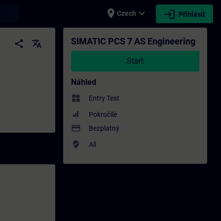
place
expand_more
login
earch
Czech
Přihlásit
esní rozvoj | SITRAIN
SIMATIC PCS 7 AS Engineering
share
translate
Start
Náhled
widgets
Entry Test
Pokročilé
payment
Bezplatný
where_to_vote
All