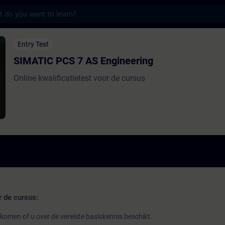
s
 AS Engineering - Školení - Školení - Prof
Entry Test
SIMATIC PCS 7 AS Engineering
Online kwalificatietest voor de cursus
r de cursus:
 komen of u over de vereiste basiskennis beschikt.