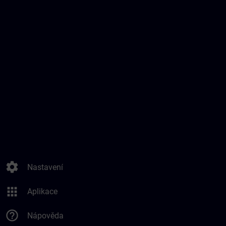
settings
Nastavení
apps
Aplikace
help_outline
Nápověda