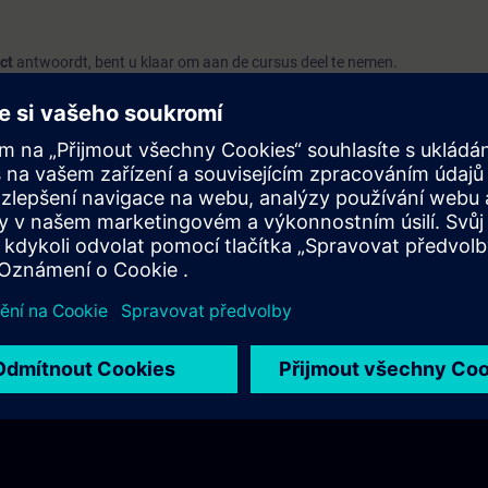
ct
antwoordt, bent u klaar om aan de cursus deel te nemen.
ort, raden wij u aan de cursus
SIMATIC PCS 7 systeemcursus
(ST-PCS7SY
n.