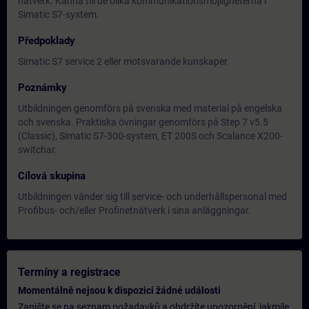
nätverk. Känna till de olika kommunikationsmöjligheterna i
Simatic S7-system.
Předpoklady
Simatic S7 service 2 eller motsvarande kunskaper
Poznámky
Utbildningen genomförs på svenska med material på engelska
och svenska. Praktiska övningar genomförs på Step 7 v5.5
(Classic), Simatic S7-300-system, ET 200S och Scalance X200-
switchar.
Cílová skupina
Utbildningen vänder sig till service- och underhållspersonal med
Profibus- och/eller Profinetnätverk i sina anläggningar.
Termíny a registrace
Momentálně nejsou k dispozici žádné události
Zapište se na seznam požadavků a obdržíte upozornění, jakmile