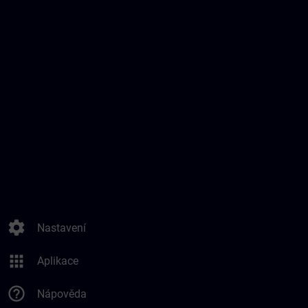
settings
Nastavení
apps
Aplikace
help_outline
Nápověda