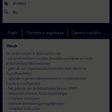
sell
ST-PRO2
translate
NL
Popis
Termíny a registrace
Cenová nabídka
Obsah
De onderwerpen in deze cursus zijn:
- parametreerbare functies, functiebouwstenen en multi-
instance-functiebouwstenen
- gebruik van organisatiebouwstenen voor alarm- en
foutafhandeling
- speciale organisatiebouwstenen in combinatie met
hardwareconfiguratie
- het gebruik van de bibliotheken binnen STEP7
- rekeninstructies en ACCU-bewerkingen
- complexe datatypen
- indirecte adresseringsmogelijkheden
- complexe instructies