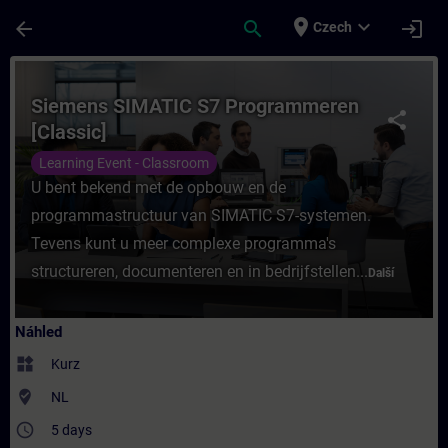
Přejít na hlavní obsah
Stránka načtena
place
expand_more
arrow_back
search
login
Czech
Kurz - Siemens SIMATIC S7 Programmeren [C
Siemens SIMATIC S7 Programmeren
share
[Classic]
Learning Event - Classroom
U bent bekend met de opbouw en de
programmastructuur van SIMATIC S7-systemen.
Tevens kunt u meer complexe programma's
structureren, documenteren en in bedrijfstellen...
Další
Náhled
widgets
Kurz
where_to_vote
NL
access_time
5 days