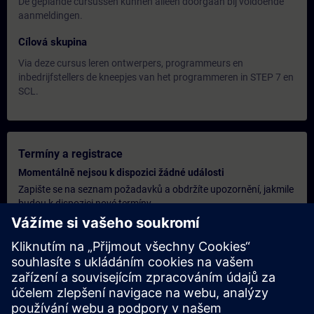
De geplande cursussen kunnen alleen doorgaan bij voldoende
aanmeldingen.
Cílová skupina
Via deze cursus leren ontwerpers, programmeurs en
inbedrijfstellers de kneepjes van het programmeren in STEP 7 en
SCL.
Termíny a registrace
Momentálně nejsou k dispozici žádné události
Zapište se na seznam požadavků a obdržíte upozornění, jakmile
budou k dispozici nové termíny.
Aktivujte službu upozornění
Personalizovaná cenová nabídka
Pokud potřebujete standardní ceníkovou nabídku pro toto