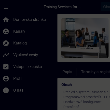
Přejít na hlavní obsah
Stránka načtena
menu
Training Services for Digital Industries
Kurz - S7 - 1200 Sys
home
Domovská stránka
group_work
Kanály
explore
Katalog
timeline
Výukové cesty
assignment_turned_in
Vstupní zkouška
Popis
Termíny a regis
account_circle
Profil
Obsah
info
O nás
• Přehled o systému Simatic S7
• Programovací prostředí STEP7
• Hardwarová konfigurace
• Proměnné