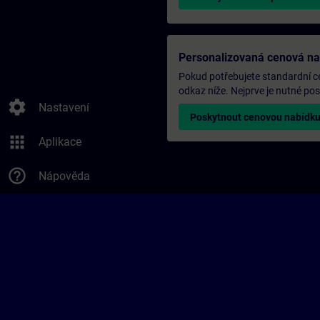
Personalizovaná cenová n
Pokud potřebujete standardní ce
odkaz níže. Nejprve je nutné p
settings
Nastavení
Poskytnout cenovou nabídk
apps
Aplikace
help_outline
Nápověda