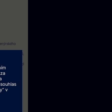
ženýrského
IMATIC S7-1200,
cké znalosti.
1200 a rychleji