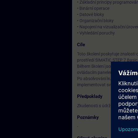
• Základní principy programován
• Binární operace
• Datové bloky
• Organizační bloky
• Napojení na vizualizační úrove
• Vyhledání poruchy
Cíle
Toto školení poskytuje znalost
prostředí SIMATIC STEP 7 Basic
Během školení jsou všechna té
ovládacím panelem Basis Panel 
Po absolvování kurzu budete sc
implementovat své programy. Tím
Předpoklady
Zkušenosti s údržbou a progr
Poznámky
-