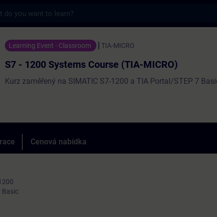
s
tems Course (TIA-MICRO) - Školení - Školen
Learning Event - Classroom
TIA-MICRO
S7 - 1200 Systems Course (TIA-MICRO)
Kurz zaměřený na SIMATIC S7-1200 a TIA Portal/STEP 7 Basi
trace
Cenová nabídka
-1200
 Basic