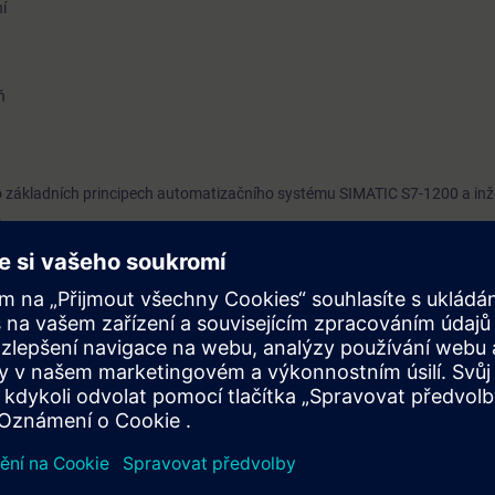
í
ň
i o základních principech automatizačního systému SIMATIC S7-1200 a in
.
mata prohlubována praktickými cvičeními s automatizačním systémem S
a modelem dopravníkového pásu. Díky tomu si můžete upevnit své teoreti
hopni efektivně využívat nový automatizační systém Siemens SIMATIC S7-
 ušetříte čas a optimalizujete svou pracovní náročnost.
amováním PLC.