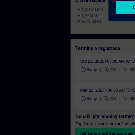
Cílová skupina
• Programátoři
• Projektanti
• Konstruktéři
Termíny a registrace
Sep 22, 2026 | 07:00 AM (UT
schedule
translate
3 dny
CS
15 900
Mar 22, 2027 | 08:00 AM (UT
schedule
translate
3 dny
CS
15 900
Nenašli jste vhodný termín
Zapište se na seznam požadavků 
Aktivujte službu upozornění