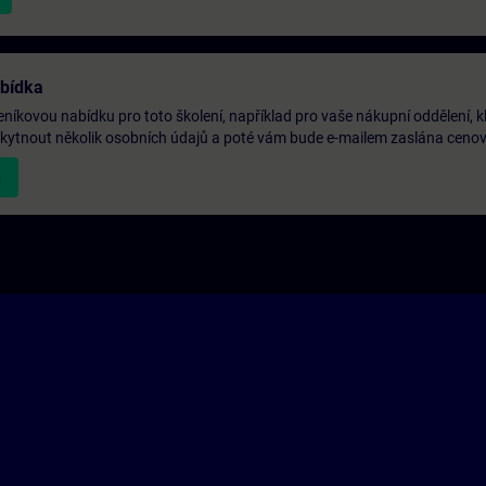
abídka
níkovou nabídku pro toto školení, například pro vaše nákupní oddělení, k
oskytnout několik osobních údajů a poté vám bude e-mailem zaslána ceno
u