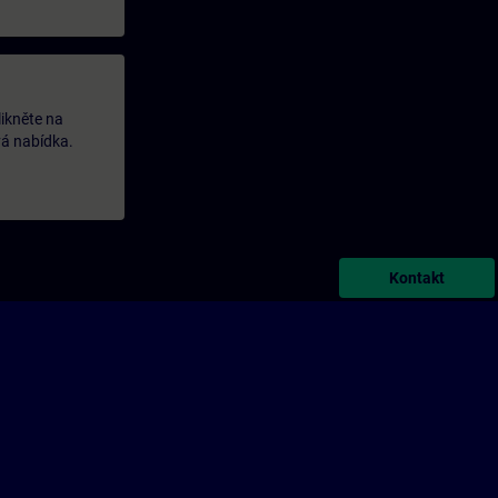
likněte na
vá nabídka.
Kontakt