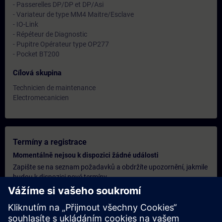
- Passerelles DP/DP et DP/Asi
- Variateur de type MM4 Maitre/Esclave
- IO-Link
- Répéteur de Diagnostic
- Pupitre Opérateur type OP277
- Pocket BT200
Cílová skupina
Technicien de maintenance
Electromecanicien
Termíny a registrace
Momentálně nejsou k dispozici žádné události
Zapište se na seznam požadavků a obdržíte upozornění, jakmile
budou k dispozici nové termíny.
Aktivujte službu upozornění