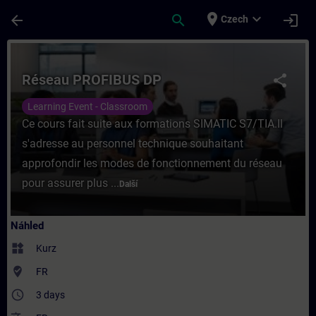
Přejít na hlavní obsah
Stránka načtena
place
expand_more
arrow_back
search
login
Czech
Kurz - Réseau PROFIBUS DP - Školení - Ško
Réseau PROFIBUS DP
share
Learning Event - Classroom
Ce cours fait suite aux formations SIMATIC S7/TIA.Il
s'adresse au personnel technique souhaitant
approfondir les modes de fonctionnement du réseau
pour assurer plus ...
Další
Náhled
widgets
Kurz
where_to_vote
FR
access_time
3 days