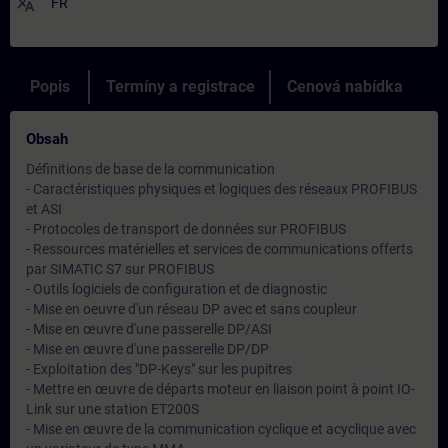
translate
FR
Popis
Termíny a registrace
Cenová nabídka
Obsah
Définitions de base de la communication
- Caractéristiques physiques et logiques des réseaux PROFIBUS
et ASI
- Protocoles de transport de données sur PROFIBUS
- Ressources matérielles et services de communications offerts
par SIMATIC S7 sur PROFIBUS
- Outils logiciels de configuration et de diagnostic
- Mise en oeuvre d'un réseau DP avec et sans coupleur
- Mise en œuvre d'une passerelle DP/ASI
- Mise en œuvre d'une passerelle DP/DP
- Exploitation des "DP-Keys" sur les pupitres
- Mettre en œuvre de départs moteur en liaison point à point IO-
Link sur une station ET200S
- Mise en œuvre de la communication cyclique et acyclique avec