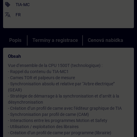
sell
TIA-MC
translate
FR
Popis
Termíny a registrace
Cenová nabídka
Obsah
Vue d’ensemble de la CPU 1500T (technologique) :
- Rappel du contenu du TIA-MC1
- Cames TOR et palpeurs de mesure
- Synchronisation absolu et relative par “Arbre électrique”
(GEAR)
- Stratégie de démarrage à la synchronisation et d’arrêt à la
désynchronisation
- Création d’un profil de came avec l’éditeur graphique de TIA
- Synchronisation par profil de came (CAM)
- Interactions entre les programmes Motion et Safety
- Utilisation / exploitation des libraires
- Création d’un profil de came par programme (librairie)