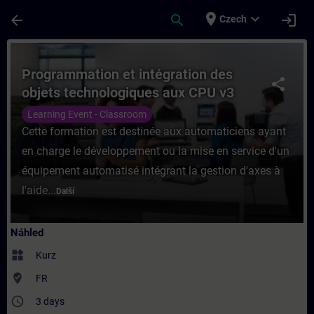
Přejít na hlavní obsah
Stránka načtena
place
expand_more
arrow_back
search
login
Czech
Kurz - Programmation et intégration des o
Programmation et intégration des
share
objets technologiques aux CPU v3
1500T
Learning Event - Classroom
Cette formation est destinée aux automaticiens ayant
en charge le développement ou la mise en service d'un
équipement automatisé intégrant la gestion d'axes à
l'aide...
Další
Náhled
widgets
Kurz
where_to_vote
FR
access_time
3 days