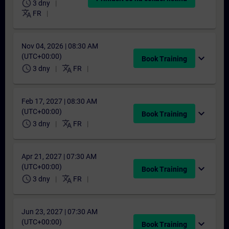
schedule
3 dny
translate
FR
Nov 04, 2026 | 08:30 AM
(UTC+00:00)
expand_more
Book Training
schedule
translate
3 dny
FR
Feb 17, 2027 | 08:30 AM
(UTC+00:00)
expand_more
Book Training
schedule
translate
3 dny
FR
Apr 21, 2027 | 07:30 AM
(UTC+00:00)
expand_more
Book Training
schedule
translate
3 dny
FR
Jun 23, 2027 | 07:30 AM
(UTC+00:00)
expand_more
Book Training