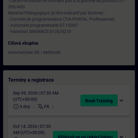
- Cette Formation ne convient pas à la gamme de produits S7-
300/400
Matériel Pédagogique (à titre indicatif par binôme) :
- Console de programmation (TIA-PORTAL Professional)
- Automate programmable S7-1500T
- Variateur SINAMICS S120/S210
Cílová skupina
Automaticien BE / Méthode
Termíny a registrace
Sep 09, 2026 | 07:30 AM
(UTC+00:00)
expand_more
Book Training
schedule
translate
3 dny
FR
Oct 14, 2026 | 07:30
AM (UTC+00:00)
expand_more
Přihlásit se na čekací listinu