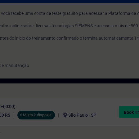
o, você recebe uma conta de teste gratuito para acessar a Plataforma de
ntos online sobre diversas tecnologias SIEMENS e acesso a mais de 500
s antes do inicio do treinamento confirmado e termina automaticamente 14
e de manutenção
C+00:00)
Book Tr
location_on
00 R$
6 Místa k dispozici
São Paulo - SP
?