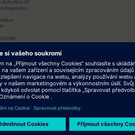
a de Profibus DP
om Diagnóstico
rofibus
DP
125 (HMI)
 prático e teórico das Redes de Comunicação PROFIBUS DP/PA. Você a
ção de falhas e a realizar manutenção na rede.
to teórico com exercícios práticos utilizando o S7-300, um Simatic Pane
namics G120 em rede Profibus.
pante terá condições de configurar, instalar e realizar diagnósticos em R
BT200 e Diagnostic Repeater.