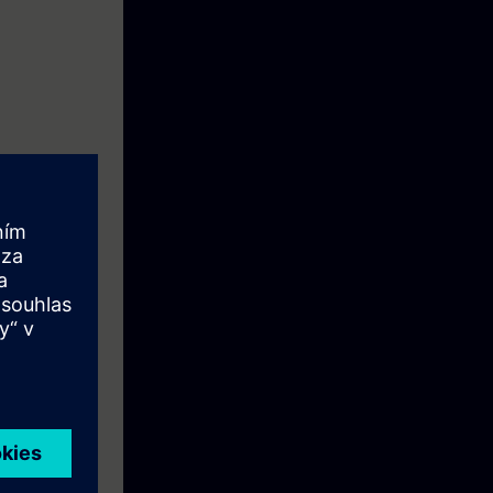
prenderá como
l (TP177B) e
edes Profibus