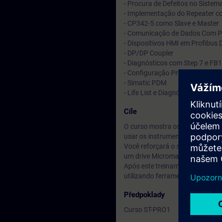
- Procura de Defeitos no Sistem
- Implementação do Repeater c
- CP342-5 como Slave e Master
- Comunicação de Dados Com P
- Dispositivos HMI em Profibus 
- DP/DP Coupler
- Diagnósticos com Step 7 e FB
- Configuração Profibus PA
- Simatic PDM
- Life List e Diagnósticos
Cíle
O curso mostra os fundamentos
usar os instrumentos para detec
Você reforçará o seu conhecimen
um drive Micromaster 440 ou Si
Após este treinamento, o partici
utilizando ferramentas como o 
Předpoklady
Curso ST-PRO1