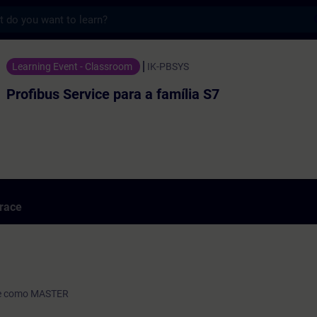
s
ce para a família S7 - Školení - Školení - P
Learning Event - Classroom
IK-PBSYS
Profibus Service para a família S7
trace
ace como MASTER