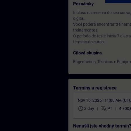
Poznámky
Incluso na reserva do seu curs
digital.
Você poderá encontrar treiname
treinamentos.
O período de teste inicia 7 dia
término do curso.
Cílová skupina
Engenheiros, Técnicos e Equip
Termíny a registrace
Nov 16, 2026 | 11:00 AM (UT
schedule
translate
3 dny
PT
4 700,
Nenašli jste vhodný termín