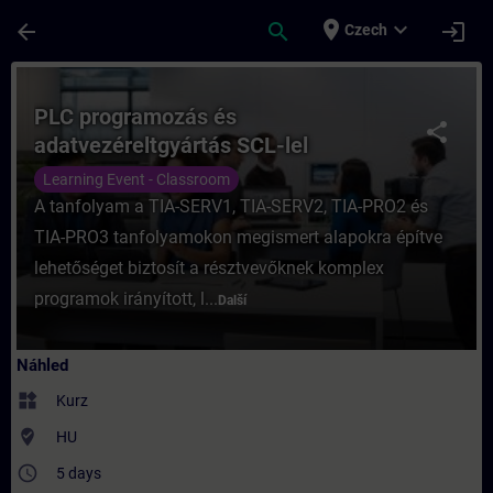
Přejít na hlavní obsah
Stránka načtena
place
expand_more
arrow_back
search
login
Czech
Kurz - PLC programozás és adatvezéreltgyár
PLC programozás és
share
adatvezéreltgyártás SCL-lel
Learning Event - Classroom
A tanfolyam a TIA-SERV1, TIA-SERV2, TIA-PRO2 és
TIA-PRO3 tanfolyamokon megismert alapokra építve
lehetőséget biztosít a résztvevőknek komplex
programok irányított, l...
Další
Náhled
widgets
Kurz
where_to_vote
HU
access_time
5 days