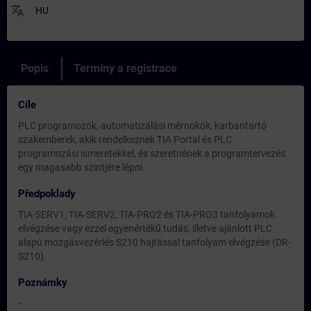
translate
HU
Popis
Termíny a registrace
Cíle
PLC programozók, automatizálási mérnökök, karbantartó
szakemberek, akik rendelkeznek TIA Portal és PLC
programozási ismeretekkel, és szeretnének a programtervezés
egy magasabb szintjére lépni.
Předpoklady
TIA-SERV1, TIA-SERV2, TIA-PRO2 és TIA-PRO3 tanfolyamok
elvégzése vagy ezzel egyenértékű tudás, illetve ajánlott PLC
alapú mozgásvezérlés S210 hajtással tanfolyam elvégzése (DR-
S210).
Poznámky
-