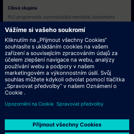
Cílová skupina
PLC programozók, automatizálási mérnökök, karbantartó
szakemberek, akik rendelkeznek TIA Portal és PLC
programozási ismeretekkel, és szeretnének a programtervezés
egy magasabb szintjére lépni.
Termíny a registrace
Momentálně nejsou k dispozici žádné události
Zapište se na seznam požadavků a obdržíte upozornění, jakmile
budou k dispozici nové termíny.
Aktivujte službu upozornění