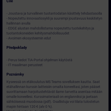
Cíle
- Joustava ja turvallinen tuotantodatan käsittely tehdastasolla
- Nopeutettu innovaatiosykli ja suurempi joustavuus keskitetyn
hallinnan avulla
- EDGE alustan mahdollistama nopeutettu tuotekehitys ja
tuotantokoneiden kehitysmahdollisuudet
- Avoimen ekosysteemin edut
Předpoklady
- Perus tiedot TIA-Portal ohjelman käytöstä
- IT maailman perusteet
Poznámky
Kyseessä on etäkoulutus MS Teams sovelluksen kautta. Saat
etähallinnan kurssin laitteisiin omalta koneeltasi, joten pääset
suorittamaan harjoitustehtävät ilamn tarvetta asentaa mitään
omalle koneellesi. Kurssimateriaali on englanniksi ja jaetaan
sähköisessä muodossa (pdf). Osallistuja voi tilata tulostetun
mapin hintaan 120 € (alv 0 %).