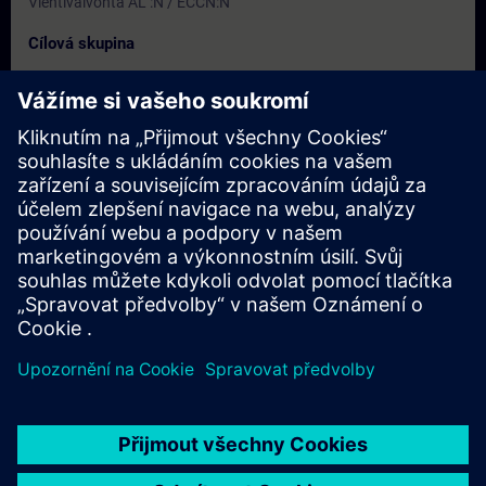
Vientivalvonta AL :N / ECCN:N
Cílová skupina
- Automaatio- ja käyttöönottoinsinöörit
- Projektintekijät
Termíny a registrace
Momentálně nejsou k dispozici žádné události
Zapište se na seznam požadavků a obdržíte upozornění, jakmile
budou k dispozici nové termíny.
Aktivujte službu upozornění