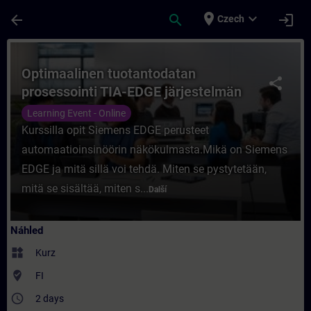
Přejít na hlavní obsah
Stránka načtena
place
expand_more
arrow_back
search
login
Czech
Kurz - Optimaalinen tuotantodatan prosesso
Optimaalinen tuotantodatan
share
prosessointi TIA-EDGE järjestelmän
avulla, Etäkoulutus
Learning Event - Online
Kurssilla opit Siemens EDGE perusteet
automaatioinsinöörin näkökulmasta.Mikä on Siemens
EDGE ja mitä sillä voi tehdä. Miten se pystytetään,
mitä se sisältää, miten s...
Další
Náhled
widgets
Kurz
where_to_vote
FI
access_time
2 days