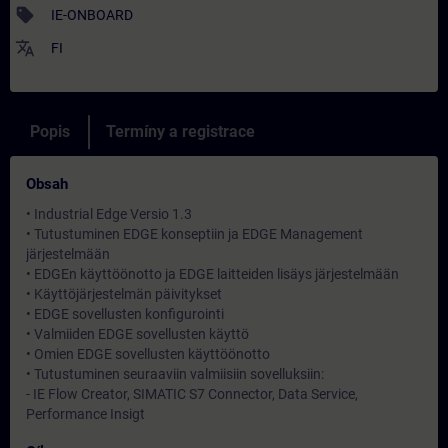
sell
IE-ONBOARD
translate
FI
Popis
Termíny a registrace
Obsah
• Industrial Edge Versio 1.3
• Tutustuminen EDGE konseptiin ja EDGE Management
järjestelmään
• EDGEn käyttöönotto ja EDGE laitteiden lisäys järjestelmään
• Käyttöjärjestelmän päivitykset
• EDGE sovellusten konfigurointi
• Valmiiden EDGE sovellusten käyttö
• Omien EDGE sovellusten käyttöönotto
• Tutustuminen seuraaviin valmiisiin sovelluksiin:
- IE Flow Creator, SIMATIC S7 Connector, Data Service,
Performance Insigt