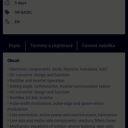
access_time
5 days
sell
DR-BASIC
translate
EN
Popis
Termíny a registrace
Cenová nabídka
Obsah
• Electronic components: diode, thyristor, transistor, IGBT
• DC converter: design and function
• Rectifier and inverter operation
• Gating angle, commutation, inverter commutation failure
• AC converter: design and function
• Rectifier, DC link, inverter
• Pulse width modulation, pulse-edge and space-vector
modulation
• Line connection: active power and reactive power, harmonics
• Line-side and motor-side components: reactors, filters, fuses
• Mechanics: equations of motion, energy balance, gear ratio