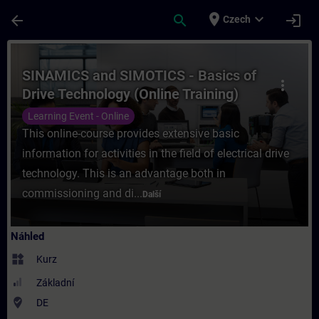
Přejít na hlavní obsah
Stránka načtena
place
expand_more
arrow_back
search
login
Czech
Kurz - SINAMICS and SIMOTICS - Basics of D
SINAMICS and SIMOTICS - Basics of
more_vert
Drive Technology (Online Training)
Learning Event - Online
This online-course provides extensive basic
information for activities in the field of electrical drive
technology. This is an advantage both in
commissioning and di...
Další
Náhled
widgets
Kurz
Základní
where_to_vote
DE