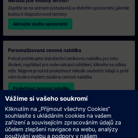
Nenašli jste vhodný termín?
Zapište se na seznam požadavků a obdržíte upozornění, jakmile
budou k dispozici nové termíny.
Aktivujte službu upozornění
Personalizovaná cenová nabídka
Pokud potřebujete standardní ceníkovou nabídku pro toto
školení, například pro vaše nákupní oddělení, klikněte na odkaz
níže. Nejprve je nutné poskytnout několik osobních údajů a poté
vám bude e-mailem zaslána cenová nabídka.
Poskytnout cenovou nabídku
Poptávka exkluzivního školení
Pokud potřebujete cenovou nabídku na exkluzivní školení, ať už
prezenčně, virtuálně nebo v našem školicím středisku SITRAIN,
vyplňte níže uvedený poptávkový formulář. Tento typ