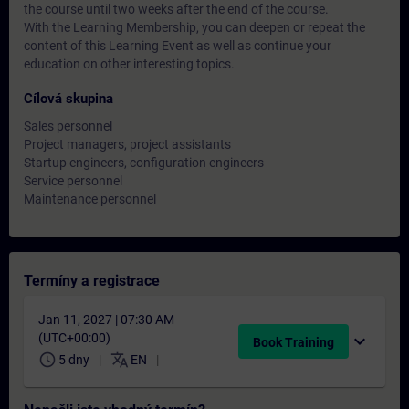
the course until two weeks after the end of the course.
With the Learning Membership, you can deepen or repeat the
content of this Learning Event as well as continue your
education on other interesting topics.
Cílová skupina
Sales personnel
Project managers, project assistants
Startup engineers, configuration engineers
Service personnel
Maintenance personnel
Termíny a registrace
Jan 11, 2027 | 07:30 AM
(UTC+00:00)
expand_more
Book Training
schedule
translate
5 dny
EN