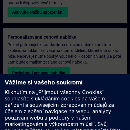
budou k dispozici nové termíny.
Aktivujte službu upozornění
Personalizovaná cenová nabídka
Pokud potřebujete standardní ceníkovou nabídku pro toto
školení, například pro vaše nákupní oddělení, klikněte na odkaz
níže. Nejprve je nutné poskytnout několik osobních údajů a poté
vám bude e-mailem zaslána cenová nabídka.
Poskytnout cenovou nabídku
Poptávka exkluzivního školení
Pokud potřebujete cenovou nabídku na exkluzivní školení, ať už
prezenčně, virtuálně nebo v našem školicím středisku SITRAIN,
vyplňte níže uvedený poptávkový formulář. Tento typ
požadavku by byl vhodný pro větší skupiny (6 a více osob). Po
poskytnutí vašich kontaktních údajů a požadavků na školení od