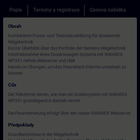
Popis
Termíny a registrace
Cenová nabídka
Obsah
Kombinierte Praxis- und Theorieausbildung für dosierende
Wägetechnik
Kurzer Überblick über das Portfolio der Siemens Wägetechnik
Inbetriebnahme eines Dosierwaagen-Systems mit SIWAREX
WP351 mittels Webserver und HMI
Hands-on Übungen, um das theoretisch Erlernte umsetzen zu
können
Cíle
Die Teilnehmer lernen, wie man ein Dosiersystem mit SIWAREX
WP351 grundlegend in Betrieb nimmt.
Die Parametrierung erfolgt über den neuen SIWAREX Webserver.
Předpoklady
Grundkenntnisse in der Wägetechnik