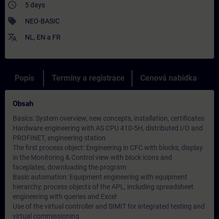
access_time
5 days
sell
NEO-BASIC
translate
NL
,
EN
a
FR
Popis
Termíny a registrace
Cenová nabídka
Obsah
Basics: System overview, new concepts, installation, certificates
Hardware engineering with AS CPU 410-5H, distributed I/O and
PROFINET, engineering station
The first process object: Engineering in CFC with blocks, display
in the Monitoring & Control view with block icons and
faceplates, downloading the program
Basic automation: Equipment engineering with equipment
hierarchy, process objects of the APL, including spreadsheet
engineering with queries and Excel
Use of the virtual controller and SIMIT for integrated testing and
virtual commissioning