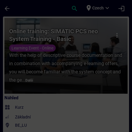
Přejít na hlavní obsah
Stránka načtena
place
expand_more
arrow_back
search
login
Czech
Kurz - Online training: SIMATIC PCS neo Sy
Online training: SIMATIC PCS neo
more_vert
System Training - Basic
Learning Event - Online
With the help of descriptive course documentation and
in combination with accompanying e-learning offers,
you will become familiar with the system concept and
the ge...
Další
Náhled
widgets
Kurz
Základní
where_to_vote
BE_LU