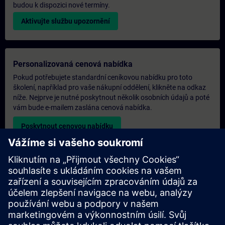
budou k dispozici nové termíny.
Aktivujte službu upozornění
Personalizovaná cenová nabídka
Pokud potřebujete standardní ceníkovou nabídku pro toto
školení, například pro vaše nákupní oddělení, klikněte na odkaz
níže. Nejprve je nutné poskytnout několik osobních údajů a poté
vám bude e-mailem zaslána cenová nabídka.
Poskytnout cenovou nabídku
Poptávka exkluzivního školení
Pokud potřebujete cenovou nabídku na exkluzivní školení, ať už
prezenčně, virtuálně nebo v našem školicím středisku SITRAIN,
vyplňte níže uvedený poptávkový formulář. Tento typ
požadavku by byl vhodný pro větší skupiny (6 a více osob). Po
poskytnutí vašich kontaktních údajů a požadavků na školení od