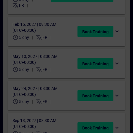
translate
FR
Feb 15, 2027 | 09:30 AM
(UTC+00:00)
expand_more
Book Training
schedule
translate
5 dny
FR
May 10, 2027 | 08:30 AM
(UTC+00:00)
expand_more
Book Training
schedule
translate
5 dny
FR
May 24, 2027 | 08:30 AM
(UTC+00:00)
expand_more
Book Training
schedule
translate
5 dny
FR
Sep 13, 2027 | 08:30 AM
(UTC+00:00)
expand_more
Book Training