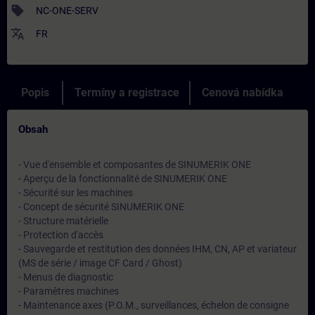
sell
NC-ONE-SERV
translate
FR
Popis
Termíny a registrace
Cenová nabídka
Obsah
- Vue d'ensemble et composantes de SINUMERIK ONE
- Aperçu de la fonctionnalité de SINUMERIK ONE
- Sécurité sur les machines
- Concept de sécurité SINUMERIK ONE
- Structure matérielle
- Protection d'accès
- Sauvegarde et restitution des données IHM, CN, AP et variateur
(MS de série / image CF Card / Ghost)
- Menus de diagnostic
- Paramètres machines
- Maintenance axes (P.O.M., surveillances, échelon de consigne