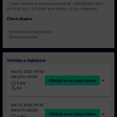
- 1 banc réel pour le groupe composé de : (SINUMERIK ONE +
OP15 BLACK + ET200SP avec Safety + S120 + Moteurs)
Cílová skupina
- Technicien de maintenance
- Électromécanicien
Termíny a registrace
Nov 02, 2026 | 09:30
AM (UTC+00:00)
expand_more
Přihlásit se na čekací listinu
schedule
5 dny
translate
FR
Dec 14, 2026 | 09:30
AM (UTC+00:00)
expand_more
Přihlásit se na čekací listinu
schedule
5 dny