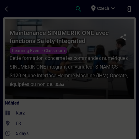
Přejít na hlavní obsah
Stránka načtena
place
expand_more
arrow_back
search
login
Czech
Kurz - Maintenance SINUMERIK ONE avec fon
Maintenance SINUMERIK ONE avec
share
fonctions Safety Integrated
Learning Event - Classroom
Cette formation concerne les commandes numériques
SINUMERIK ONE intégrant un variateur SINAMICS
S120 et une Interface Homme Machine (IHM) Operate,
équipées ou non de...
Další
Náhled
widgets
Kurz
where_to_vote
FR
access_time
5 days