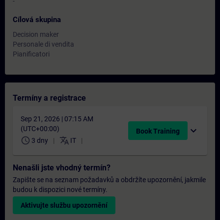
-
Cílová skupina
Decision maker
Personale di vendita
Pianificatori
Termíny a registrace
Sep 21, 2026 | 07:15 AM
(UTC+00:00)
expand_more
Book Training
schedule
translate
3 dny
IT
Nenašli jste vhodný termín?
Zapište se na seznam požadavků a obdržíte upozornění, jakmile
budou k dispozici nové termíny.
Aktivujte službu upozornění