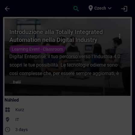
Přejít na hlavní obsah
Stránka načtena
place
expand_more
arrow_back
search
login
Czech
Kurz - Introduzione alla Totally Integrated
Introduzione alla Totally Integrated
more_vert
Automation nella Digital Industry
Learning Event - Classroom
Digital Enterprise, il tuo percorso verso l'Industria 4.0:
scopri le tue possibilità. Le tecnologie odierne sono
così complesse che, per essere sempre aggiornati, è
...
Další
Náhled
widgets
Kurz
where_to_vote
IT
access_time
3 days