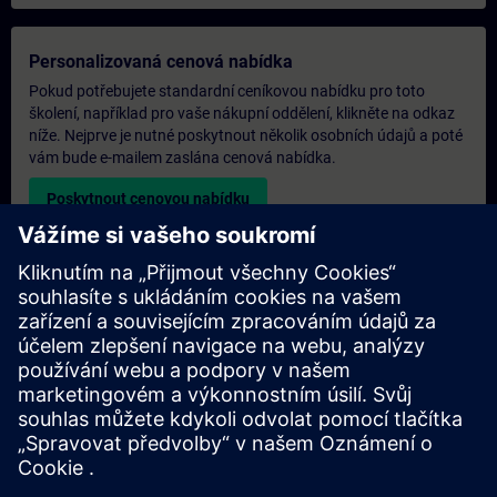
Personalizovaná cenová nabídka
Pokud potřebujete standardní ceníkovou nabídku pro toto
školení, například pro vaše nákupní oddělení, klikněte na odkaz
níže. Nejprve je nutné poskytnout několik osobních údajů a poté
vám bude e-mailem zaslána cenová nabídka.
Poskytnout cenovou nabídku
Poptávka exkluzivního školení
Pokud potřebujete cenovou nabídku na exkluzivní školení, ať už
prezenčně, virtuálně nebo v našem školicím středisku SITRAIN,
vyplňte níže uvedený poptávkový formulář. Tento typ
požadavku by byl vhodný pro větší skupiny (6 a více osob). Po
poskytnutí vašich kontaktních údajů a požadavků na školení od
nás obdržíte cenovou nabídku.
Vyžádejte si exkluzivní cenovou nabídku