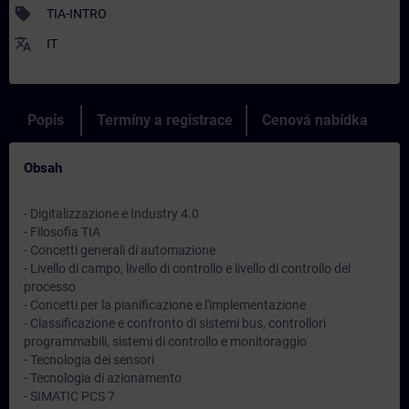
sell
TIA-INTRO
translate
IT
Popis
Termíny a registrace
Cenová nabídka
Obsah
- Digitalizzazione e Industry 4.0
- Filosofia TIA
- Concetti generali di automazione
- Livello di campo, livello di controllo e livello di controllo del
processo
- Concetti per la pianificazione e l'implementazione
- Classificazione e confronto di sistemi bus, controllori
programmabili, sistemi di controllo e monitoraggio
- Tecnologia dei sensori
- Tecnologia di azionamento
- SIMATIC PCS 7