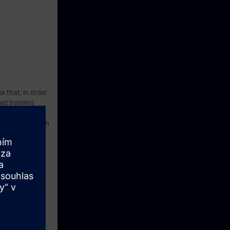
x that, in order
ted training
akers working in
ts.
Enterprise