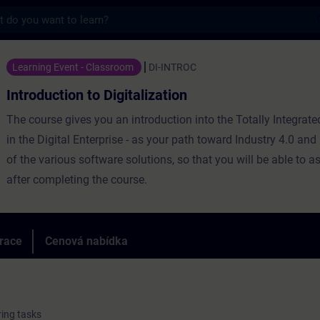
s
o Digitalization - Školení - Školení - Profes
Learning Event - Classroom
DI-INTROC
Introduction to Digitalization
The course gives you an introduction into the Totally Integra
in the Digital Enterprise - as your path toward Industry 4.0 an
of the various software solutions, so that you will be able to 
after completing the course.
trace
Cenová nabídka
ring tasks