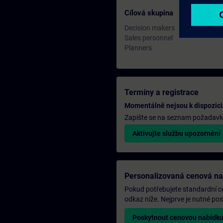
Cílová skupina
Decision makers
Sales personnel
Planners
Termíny a registrace
Momentálně nejsou k dispozici
Zapište se na seznam požadavků 
Aktivujte službu upozornění
Personalizovaná cenová n
Pokud potřebujete standardní ce
odkaz níže. Nejprve je nutné p
Poskytnout cenovou nabídk