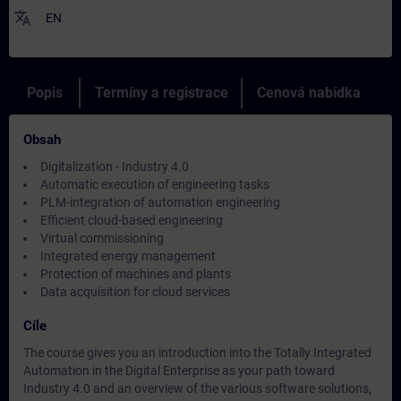
translate
EN
Popis
Termíny a registrace
Cenová nabídka
Obsah
Digitalization - Industry 4.0
Automatic execution of engineering tasks
PLM-integration of automation engineering
Efficient cloud-based engineering
Virtual commissioning
Integrated energy management
Protection of machines and plants
Data acquisition for cloud services
Cíle
The course gives you an introduction into the Totally Integrated
Automation in the Digital Enterprise as your path toward
Industry 4.0 and an overview of the various software solutions,