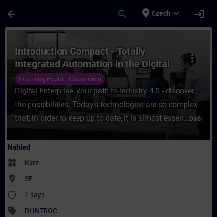
Přejít na hlavní obsah
Stránka načtena
place
expand_more
arrow_back
search
login
Czech
Kurz - Introduction Compact - Totally Integ
Introduction Compact - Totally
more_vert
Integrated Automation in the Digital
Enterprise
Learning Event - Classroom
Digital Enterprise, your path to Industry 4.0 - discover
the possibilities. Today's technologies are so complex
that, in order to keep up to date, it is almost essen...
Další
Náhled
widgets
Kurz
where_to_vote
SE
access_time
1 days
sell
DI-INTROC