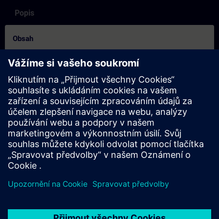
Popis
Obsah
How to on login process