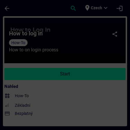
Přejít na hlavní obsah
Stránka načtena
place
expand_more
arrow_back
search
login
Czech
Kurz - How to log in - Školení - Školení - P
How to log in
share
How-To
How to on login process
Start
Náhled
widgets
How-To
Základní
payment
Bezplatný