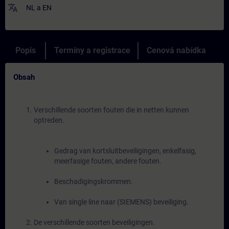
translate
NL
a
EN
Popis
Termíny a registrace
Cenová nabídka
Obsah
Verschillende soorten fouten die in netten kunnen
optreden.
Gedrag van kortsluitbeveiligingen, enkelfasig,
meerfasige fouten, andere fouten.
Beschadigingskrommen.
Van single line naar (SIEMENS) beveiliging.
De verschillende soorten beveiligingen.