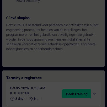
Power Academy.
Cílová skupina
Deze cursus is bestemd voor personen die betrokken zijn bij het
engineering proces, het bepalen van de instellingen, het
programmeren, en het gebruik van beveiligingen die gebruikt
worden in de hoogspanning om mens en installaties af te
schakelen voordat er te veel schade is opgetreden. Engineers,
inbedrijfstellers en onderhoudstechnici.
Termíny a registrace
Oct 05, 2026 | 07:00 AM
(UTC+00:00)
expand_more
Book Training
schedule
translate
3 dny
NL