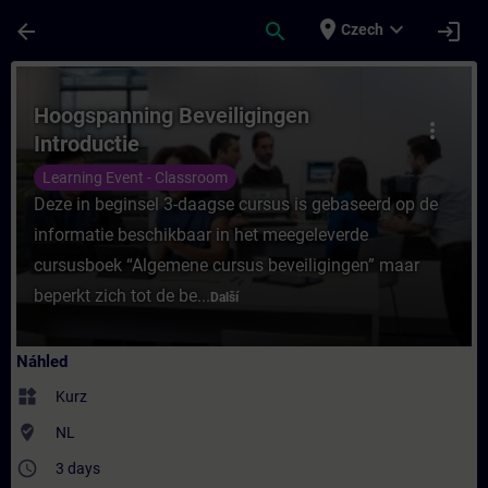
Přejít na hlavní obsah
Stránka načtena
place
expand_more
arrow_back
search
login
Czech
Kurz - Hoogspanning Beveiligingen Introduc
Hoogspanning Beveiligingen
more_vert
Introductie
Learning Event - Classroom
Deze in beginsel 3-daagse cursus is gebaseerd op de
informatie beschikbaar in het meegeleverde
cursusboek “Algemene cursus beveiligingen” maar
beperkt zich tot de be...
Další
Náhled
widgets
Kurz
where_to_vote
NL
access_time
3 days