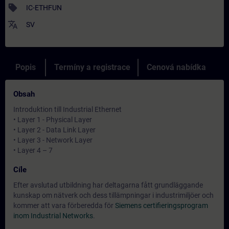
sell
IC-ETHFUN
translate
SV
Popis
Termíny a registrace
Cenová nabídka
Obsah
Introduktion till Industrial Ethernet
• Layer 1 - Physical Layer
• Layer 2 - Data Link Layer
• Layer 3 - Network Layer
• Layer 4 – 7
Cíle
Efter avslutad utbildning har deltagarna fått grundläggande
kunskap om nätverk och dess tillämpningar i industrimiljöer och
kommer att vara förberedda för
Siemens certifieringsprogram
inom Industrial Networks
.