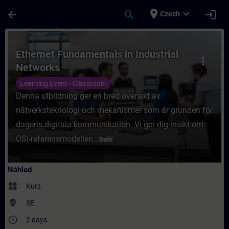
Přejít na hlavní obsah
Stránka načtena
place
expand_more
arrow_back
search
login
Czech
Kurz - Ethernet Fundamentals in Industrial
Ethernet Fundamentals in Industrial
more_vert
Networks
Learning Event - Classroom
Denna utbildning ger en bred översikt av
nätverksteknologi och mekanismer som är grunden för
dagens digitala kommunikation. Vi ger dig insikt om
OSI-referensmodellen...
Další
Náhled
widgets
Kurz
where_to_vote
SE
access_time
2 days