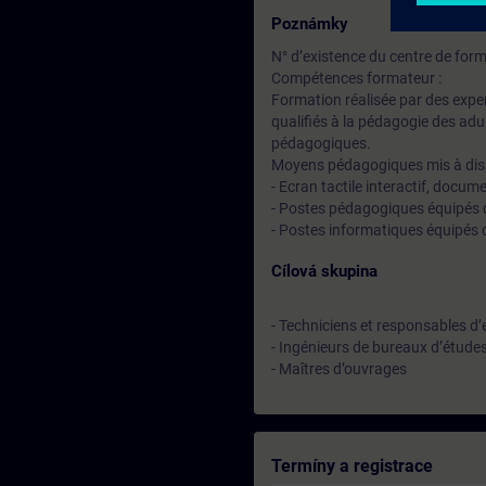
Poznámky
N° d’existence du centre de for
Compétences formateur :
Formation réalisée par des expe
qualifiés à la pédagogie des adu
pédagogiques.
Moyens pédagogiques mis à disp
- Ecran tactile interactif, docum
- Postes pédagogiques équipés 
- Postes informatiques équipés d
Cílová skupina
- Techniciens et responsables d’
- Ingénieurs de bureaux d’étude
- Maîtres d’ouvrages
Termíny a registrace