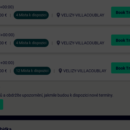
C+00:00)
Book Tr
location_on
00 €
4 Místa k dispozici
VELIZY-VILLACOUBLAY
C+00:00)
Book Tr
location_on
00 €
4 Místa k dispozici
VELIZY-VILLACOUBLAY
C+00:00)
Book Tr
location_on
00 €
12 Místa k dispozici
VELIZY-VILLACOUBLAY
?
a obdržíte upozornění, jakmile budou k dispozici nové termíny.
abídka