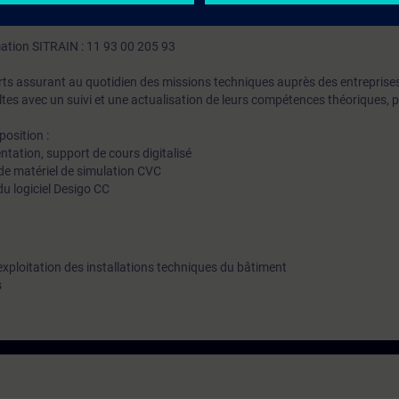
mation SITRAIN : 11 93 00 205 93
rts assurant au quotidien des missions techniques auprès des entreprises
ltes avec un suivi et une actualisation de leurs compétences théoriques, p
osition :
entation, support de cours digitalisé
de matériel de simulation CVC
u logiciel Desigo CC
exploitation des installations techniques du bâtiment
s