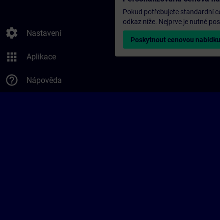
Pokud potřebujete standardní ce
odkaz níže. Nejprve je nutné p
settings
Nastavení
Poskytnout cenovou nabídk
apps
Aplikace
help_outline
Nápověda