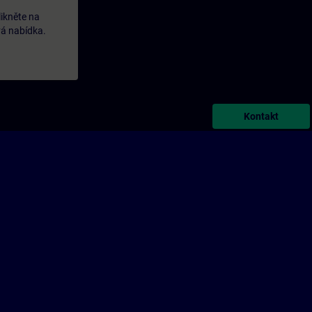
likněte na
vá nabídka.
Kontakt