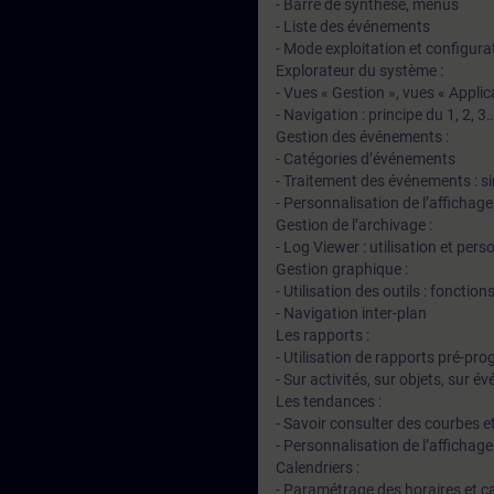
- Barre de synthèse, menus
- Liste des événements
- Mode exploitation et configura
Explorateur du système :
- Vues « Gestion », vues « Applic
- Navigation : principe du 1, 2, 3
Gestion des événements :
- Catégories d’événements
- Traitement des événements : si
- Personnalisation de l’affichage
Gestion de l’archivage :
- Log Viewer : utilisation et pers
Gestion graphique :
- Utilisation des outils : foncti
- Navigation inter-plan
Les rapports :
- Utilisation de rapports pré-p
- Sur activités, sur objets, sur 
Les tendances :
- Savoir consulter des courbes et 
- Personnalisation de l’affichage
Calendriers :
- Paramétrage des horaires et c