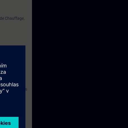
s de Chauffage,
performance
os installations
aire, avancé ou