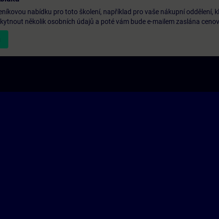
níkovou nabídku pro toto školení, například pro vaše nákupní oddělení, k
oskytnout několik osobních údajů a poté vám bude e-mailem zaslána ceno
u