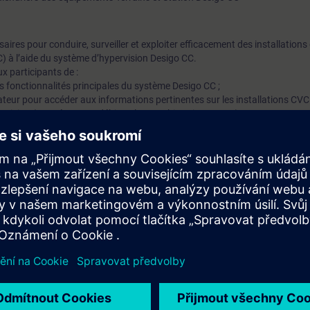
ires pour conduire, surveiller et exploiter efficacement des installation
C) à l’aide du système d’hypervision Desigo CC.
x participants de :
es fonctionnalités principales du système Desigo CC ;
isateur pour accéder aux informations pertinentes sur les installations CVC
ervision (températures, débits, alarmes, historiques, etc.) pour assurer un
ge (consignes, modes de fonctionnement, horaires, etc.) en toute sécurité
stic et de reporting pour anticiper les dysfonctionnements et optimiser la 
que pour la supervision des installations CVC et / ou Connaissances de v
ne nécessitent pas de prérequis.Pour les formations de niveau intermédi
e de prérequis sera organisé au début de la formation.
s, nous ajusterons le programme.
iques