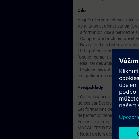
Cíle
Acquérir les compétences nécessa
Ventilation et Climatisation (CV
La formation vise à permettre au
• Comprendre l’architecture et l
• Naviguer dans l’interface util
• Interpréter les données de sup
fonctionnement optimal
• Réaliser des actions de pilota
• Exploiter les outils de diagno
énergétique des installations.
Předpoklady
• Connaissances en génie climati
gérées par Desigo CC.
Les formations de niveau bases 
de perfectionnement, un contrôl
En cas de prérequis insuffisant
MODALITES D’EVALUATION
• Notation lors des travaux prat