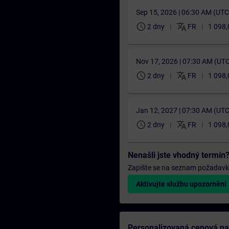
Sep 15, 2026 | 06:30 AM (UT
schedule
translate
2 dny
FR
1 098,
Nov 17, 2026 | 07:30 AM (UT
schedule
translate
2 dny
FR
1 098,
Jan 12, 2027 | 07:30 AM (UT
schedule
translate
2 dny
FR
1 098,
Nenašli jste vhodný termín
Zapište se na seznam požadavků 
Aktivujte službu upozornění
Personalizovaná cenová n