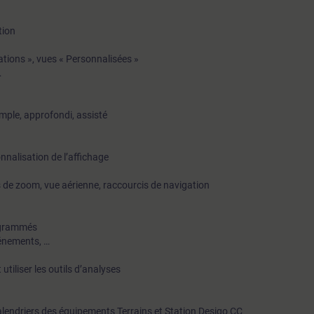
tion
ations », vues « Personnalisées »
…
mple, approfondi, assisté
onnalisation de l’affichage
ons de zoom, vue aérienne, raccourcis de navigation
rogrammés
événements, …
utiliser les outils d’analyses
alendriers des équipements Terrains et Station Desigo CC