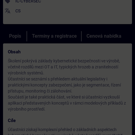
sell
IC-CYBERSEC
translate
CS
Popis
Termíny a registrace
Cenová nabídka
Obsah
Školení pokrývá základy kybernetické bezpečnosti ve výrobě,
včetně rozdílů mezi OT a IT, typických hrozeb a zranitelností
výrobních systémů.
Účastníci se seznámí s přehledem aktuální legislativy i
praktickými koncepty zabezpečení, jako je segmentace, řízení
přístupu, monitoring či zálohování.
Součástí je také praktická část, ve které si účastníci vyzkouší
aplikaci představených konceptů v rámci modelových příkladů z
výrobního prostředí.
Cíle
Účastníci získají komplexní přehled o základních aspektech