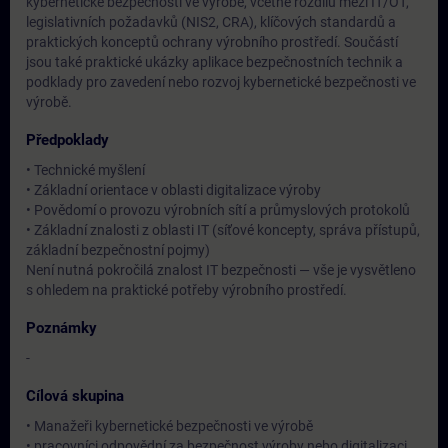
kybernetické bezpečnosti ve výrobě, včetně rozdílů mezi IT/OT,
legislativních požadavků (NIS2, CRA), klíčových standardů a
praktických konceptů ochrany výrobního prostředí. Součástí
jsou také praktické ukázky aplikace bezpečnostních technik a
podklady pro zavedení nebo rozvoj kybernetické bezpečnosti ve
výrobě.
Předpoklady
• Technické myšlení
• Základní orientace v oblasti digitalizace výroby
• Povědomí o provozu výrobních sítí a průmyslových protokolů
• Základní znalosti z oblasti IT (síťové koncepty, správa přístupů,
základní bezpečnostní pojmy)
Není nutná pokročilá znalost IT bezpečnosti — vše je vysvětleno
s ohledem na praktické potřeby výrobního prostředí.
Poznámky
-
Cílová skupina
• Manažeři kybernetické bezpečnosti ve výrobě
• pracovníci odpovědní za bezpečnost výroby nebo digitalizaci