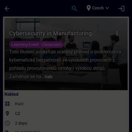
Přejít na hlavní obsah
Stránka načtena
place
expand_more
arrow_back
search
login
Czech
Kurz - Cybersecurity in Manufacturing - Ško
Cybersecurity in Manufacturing
more_vert
Learning Event - Classroom
Toto školení poskytuje ucelený přehled o problematice
kybernetické bezpečnosti ve výrobních provozech z
pohledu provozovatelů výroby i výrobců strojů.
Zaměřuje se na...
Další
Náhled
widgets
Kurz
where_to_vote
CZ
access_time
2 days