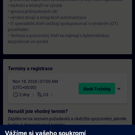
• technici a inženýři ve výrobě
• správci průmyslových sítí
• výrobci strojů a integrátoři automatizace
• IT specialisté, kteří začínají spolupracovat s výrobním (OT)
prostředím
• Technici a pracovníci, kteří se zajímají o kybernetickou
bezpečnost ve výrobě
Termíny a registrace
Nov 18, 2026 | 07:00 AM
(UTC+00:00)
expand_more
Book Training
schedule
translate
2 dny
CS
Nenašli jste vhodný termín?
Zapište se na seznam požadavků a obdržíte upozornění, jakmile
budou k dispozici nové termíny.
Aktivujte službu upozornění