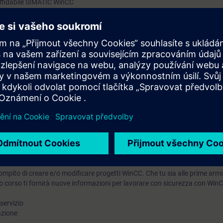
 affidabile SIMATIC WinCC
getti SIMATIC WinCC
interfaccia operatore e utilizzare selettivamente i faceplate
rmo e amministrazione utente
razione per messaggi, allarmi e valori misurati
ori da SIMATIC S7 e visualizzare ed elaborare ulteriormente questi valori 
IMATIC WinCC openness
 automazione.
compito di creare e/o modificare progetti WinCC. Che tu sia alle prime armi
o corso ti fornirà nuove informazioni per lavorare con sicurezza con Win
 servizio
azione