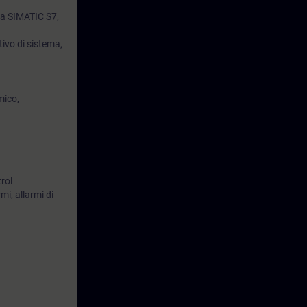
e a SIMATIC S7,
tivo di sistema,
mico,
trol
mi, allarmi di