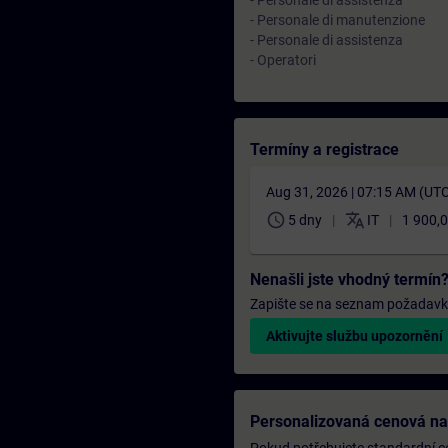
- Personale di assistenza
- Personale di manutenzione
- Personale di assistenza
- Operatori
Termíny a registrace
Aug 31, 2026 | 07:15 AM (UT
schedule
translate
5 dny
IT
1 900,0
Nenašli jste vhodný termín
Zapište se na seznam požadavků 
Aktivujte službu upozornění
Personalizovaná cenová n