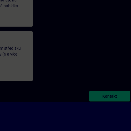
likněte na
vá nabídka.
ím středisku
 (6 a více
.
Kontakt