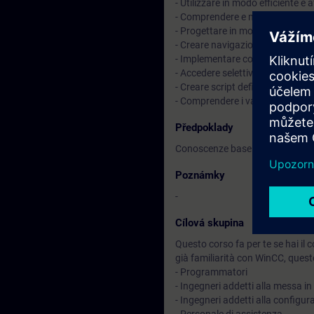
- Utilizzare in modo efficiente e
- Comprendere e modificare pro
- Progettare in modo ottimale un'
- Creare navigazione sullo sche
- Implementare concetti di regist
- Accedere selettivamente ai val
- Creare script definiti dall'utente
- Comprendere i vantaggi di S
Předpoklady
Conoscenze base dei sistemi di
Poznámky
-
Cílová skupina
Questo corso fa per te se hai il 
già familiarità con WinCC, quest
- Programmatori
- Ingegneri addetti alla messa in
- Ingegneri addetti alla configur