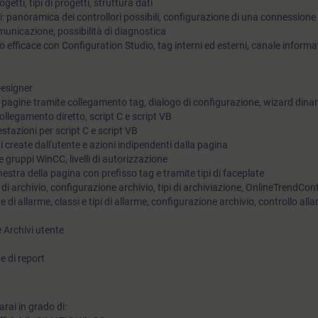
getti, tipi di progetti, struttura dati
i: panoramica dei controllori possibili, configurazione di una connession
imparato sul funzionamento affidabile del sistema.
omunicazione, possibilità di diagnostica
ro efficace con Configuration Studio, tag interni ed esterni, canale informa
Designer
e pagine tramite collegamento tag, dialogo di configurazione, wizard dina
llegamento diretto, script C e script VB
estazioni per script C e script VB
ni create dall'utente e azioni indipendenti dalla pagina
e gruppi WinCC, livelli di autorizzazione
nestra della pagina con prefisso tag e tramite tipi di faceplate
g di archivio, configurazione archivio, tipi di archiviazione, OnlineTrendCon
 di allarme, classi e tipi di allarme, configurazione archivio, controllo allar
e Archivi utente
e di report
rai in grado di: