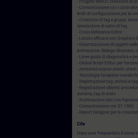
- Progetti WinCC: creazione di pro
- Comunicazione con i controllor
limiti di configurazione per la c
- Creazione di tag e gruppi, lavo
simulazione di valori di tag
- Cross Reference Editor
- Lavoro efficace con Graphics 
- Dinamizzazione di oggetti nell
animazione, dialogo dinamico, co
- Linee guida di diagnostica e pr
- Global Script Editor per funzio
- Amministrazione utenti: utenti 
- Tecnologia faceplate tramite fi
- Registrazione tag: archivi e ta
- Registrazione allarmi: procedure
sistema, tag di stato
- Archiviazione dati con l'opzion
- Comunicazione con S7-1500
- Report Designer per la creazion
Cíle
Dopo aver frequentato il corso sa