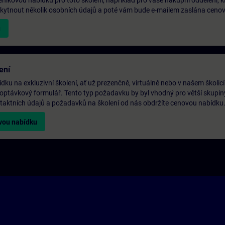
níkovou nabídku pro toto školení, například pro vaše nákupní oddělení, k
oskytnout několik osobních údajů a poté vám bude e-mailem zaslána ceno
u
ení
ku na exkluzivní školení, ať už prezenčně, virtuálně nebo v našem školic
optávkový formulář. Tento typ požadavku by byl vhodný pro větší skupiny
ntaktních údajů a požadavků na školení od nás obdržíte cenovou nabídku
ovou nabídku