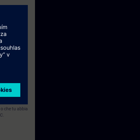
in WinCC
 o che tu abbia
CC.