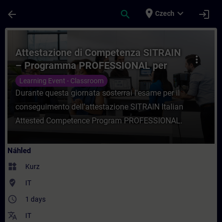
Přejít na hlavní obsah
Stránka načtena
place
expand_more
arrow_back
search
login
Czech
Kurz - Attestazione di Competenza SITRAI
Attestazione di Competenza SITRAIN
more_vert
– Programma PROFESSIONAL per
Privatisti
Learning Event - Classroom
Durante questa giornata sosterrai l'esame per il
conseguimento dell'attestazione SITRAIN Italian
Attested Competence Program PROFESSIONAL.
Náhled
widgets
Kurz
where_to_vote
IT
access_time
1 days
translate
IT