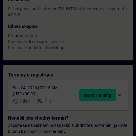
Se hai preso parte al corso TIA-INT3 fai riferimento alla giornata
ACP-P
.
Cílová skupina
Programmatori
Personale di messa in servizio
Personale addetto allo sviluppo
Termíny a registrace
Sep 24, 2026 | 07:15 AM
(UTC+00:00)
expand_more
Book Training
schedule
translate
1 den
IT
Nenašli jste vhodný termín?
Zapište se na seznam požadavků a obdržíte upozornění, jakmile
budou k dispozici nové termíny.