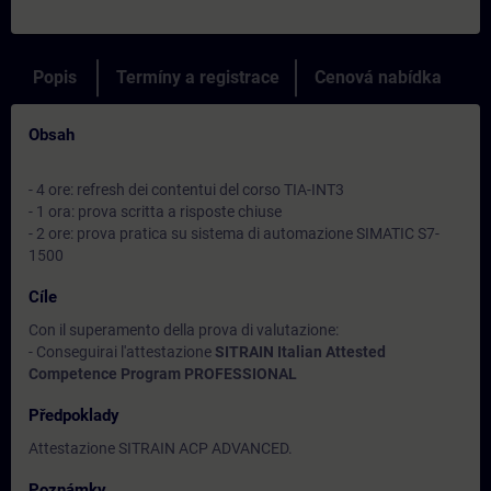
Popis
Termíny a registrace
Cenová nabídka
Obsah
- 4 ore: refresh dei contentui del corso TIA-INT3
- 1 ora: prova scritta a risposte chiuse
- 2 ore: prova pratica su sistema di automazione SIMATIC S7-
1500
Cíle
Con il superamento della prova di valutazione:
- Conseguirai l'attestazione
SITRAIN Italian Attested
Competence Program PROFESSIONAL
Předpoklady
Attestazione SITRAIN ACP ADVANCED.
Poznámky