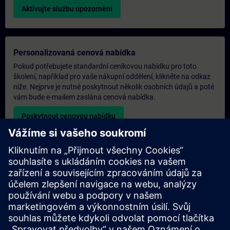
Aktivujte službu upozornění
Personalizovaná cenová nabídka
Pokud potřebujete standardní ceníkovou nabídku pro toto
školení, například pro vaše nákupní oddělení, klikněte na odkaz
níže. Nejprve je nutné poskytnout několik osobních údajů a poté
vám bude e-mailem zaslána cenová nabídka.
Poskytnout cenovou nabídku
Poptávka exkluzivního školení
Pokud potřebujete cenovou nabídku na exkluzivní školení, ať už
prezenčně, virtuálně nebo v našem školicím středisku SITRAIN,
vyplňte níže uvedený poptávkový formulář. Tento typ
požadavku by byl vhodný pro větší skupiny (6 a více osob). Po
poskytnutí vašich kontaktních údajů a požadavků na školení od
nás obdržíte cenovou nabídku.