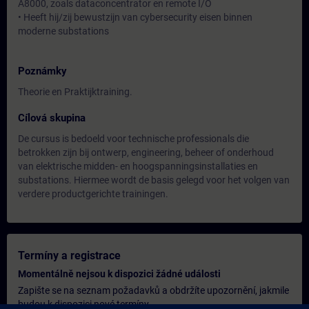
A8000, zoals dataconcentrator en remote I/O
• Heeft hij/zij bewustzijn van cybersecurity eisen binnen
moderne substations
Poznámky
Theorie en Praktijktraining.
Cílová skupina
De cursus is bedoeld voor technische professionals die
betrokken zijn bij ontwerp, engineering, beheer of onderhoud
van elektrische midden- en hoogspanningsinstallaties en
substations. Hiermee wordt de basis gelegd voor het volgen van
verdere productgerichte trainingen.
Termíny a registrace
Momentálně nejsou k dispozici žádné události
Zapište se na seznam požadavků a obdržíte upozornění, jakmile
budou k dispozici nové termíny.