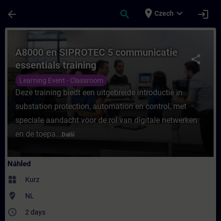
Přejít na hlavní obsah
Stránka načtena
place
expand_more
arrow_back
search
login
Czech
Kurz - A8000 en SIPROTEC 5 communicatie e
A8000 en SIPROTEC 5 communicatie
share
essentials training
Learning Event - Classroom
Deze training biedt een uitgebreide introductie in
substation protection, automation en control, met
speciale aandacht voor de rol van digitale netwerken
en de toepa...
Další
Náhled
widgets
Kurz
where_to_vote
NL
access_time
2 days