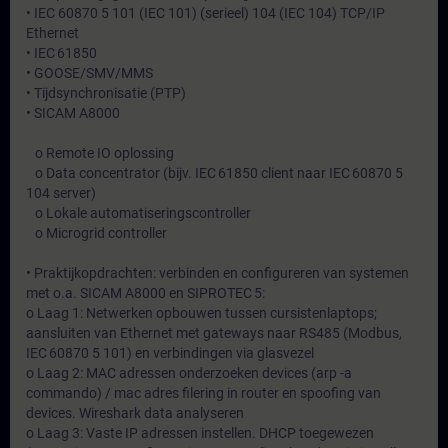
• IEC 60870 5 101 (IEC 101) (serieel) 104 (IEC 104) TCP/IP
Ethernet
• IEC 61850
• GOOSE/SMV/MMS
• Tijdsynchronisatie (PTP)
• SICAM A8000
o Remote IO oplossing
o Data concentrator (bijv. IEC 61850 client naar IEC 60870 5
104 server)
o Lokale automatiseringscontroller
o Microgrid controller
• Praktijkopdrachten: verbinden en configureren van systemen
met o.a. SICAM A8000 en SIPROTEC 5:
o Laag 1: Netwerken opbouwen tussen cursistenlaptops;
aansluiten van Ethernet met gateways naar RS485 (Modbus,
IEC 60870 5 101) en verbindingen via glasvezel
o Laag 2: MAC adressen onderzoeken devices (arp -a
commando) / mac adres filering in router en spoofing van
devices. Wireshark data analyseren
o Laag 3: Vaste IP adressen instellen. DHCP toegewezen