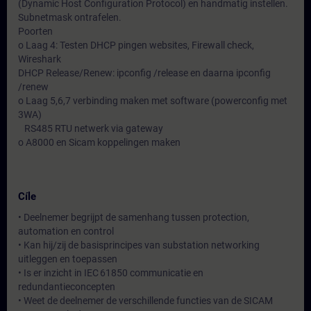
(Dynamic Host Configuration Protocol) en handmatig instellen.
Subnetmask ontrafelen.
Poorten
o Laag 4: Testen DHCP pingen websites, Firewall check,
Wireshark
DHCP Release/Renew: ipconfig /release en daarna ipconfig
/renew
o Laag 5,6,7 verbinding maken met software (powerconfig met
3WA)
RS485 RTU netwerk via gateway
o A8000 en Sicam koppelingen maken
Cíle
• Deelnemer begrijpt de samenhang tussen protection,
automation en control
• Kan hij/zij de basisprincipes van substation networking
uitleggen en toepassen
• Is er inzicht in IEC 61850 communicatie en
redundantieconcepten
• Weet de deelnemer de verschillende functies van de SICAM