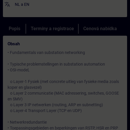
translate
NL
a
EN
Popis
Termíny a registrace
Cenová nabídka
Obsah
• Fundamentals van substation networking
• Typische problemstellingen in substation automation
• OSI-model,
o Layer-1 Fysiek (met concrete uitleg van fysieke media zoals
koper en glasvezel)
o Layer 2 communicatie (MAC adressering, switches, GOOSE
en SMV)
o Layer 3 IP netwerken (routing, ARP en subnetting)
o Layer-4 Transport Layer (TCP en UDP)
• Netwerkredundantie
• Toepassingsgebieden en beperkingen van RSTP, HSR en PRP