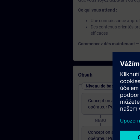
Que vous soyez débutant ou déjà
Ce qui vous attend :
Une connaissance approfo
Des contenus orientés pra
efficaces
Commencez dès maintenant — et 
Obsah
Niveau de base : Cours pro
Conception avec WinCC Uni
opérateur Pupitre Pied mac
NEBO
Conception avec WinCC Uni
opérateur Pupitre Pied ma