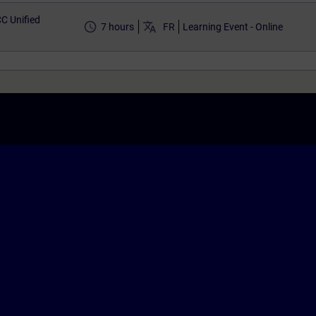
C Unified
access_time
translate
7 hours
FR
Learning Event - Online