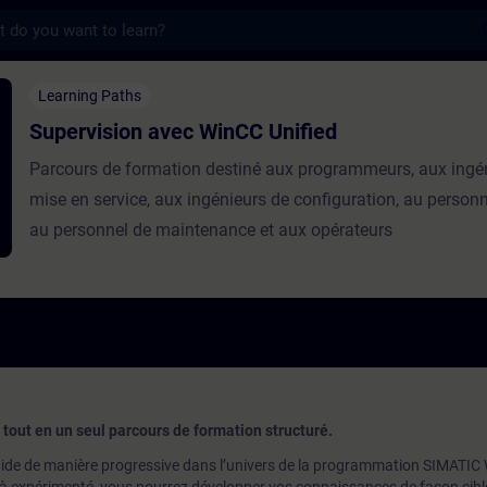
s
vec WinCC Unified - Školení - Školení - Pro
Learning Paths
Supervision avec WinCC Unified
Parcours de formation destiné aux programmeurs, aux ingé
mise en service, aux ingénieurs de configuration, au personn
au personnel de maintenance et aux opérateurs
tout en un seul parcours de formation structuré.
ide de manière progressive dans l’univers de la programmation SIMATIC 