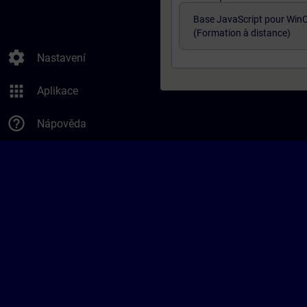
Base JavaScript pour WinC
(Formation à distance)
settings
Nastavení
apps
Aplikace
help_outline
Nápověda