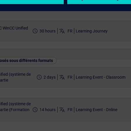
nce)
C WinCC Unified
access_time
translate
30 hours
FR
Learning Journey
osés sous différents formats
fied (système de
access_time
translate
2 days
FR
Learning Event - Classroom
artie
fied (système de
access_time
translate
artie (Formation
14 hours
FR
Learning Event - Online