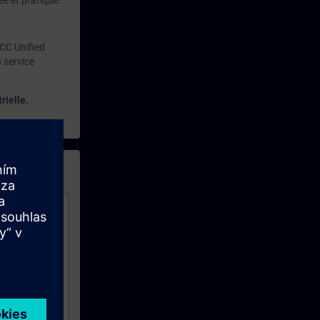
e et pratique.
CC Unified
 service
rielle.