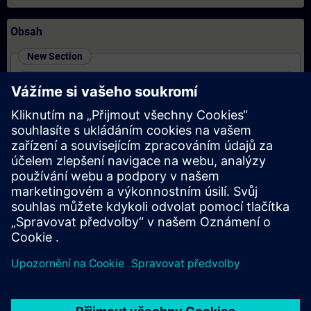
Obsah
New Section
SIMATIC Programming 1 in TIA Portal (Online
Training)
New Section
SIMATIC - Motion Control im TIA Portal (Präsenz-
Training)