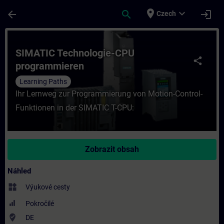
Přejít na hlavní obsah
Stránka načtena
place
expand_more
arrow_back
search
login
Czech
Kurz - SIMATIC Technologie-CPU programmie
SIMATIC Technologie-CPU
share
programmieren
Learning Paths
Ihr Lernweg zur Programmierung von Motion-Control-
Funktionen in der SIMATIC T-CPU:
Zobrazit obsah
Náhled
widgets
Výukové cesty
Pokročilé
where_to_vote
DE