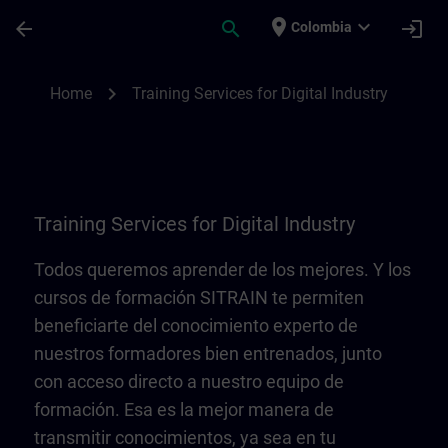
Saltar al contenido principal
Página cargada
place
expand_more
arrow_back
search
login
Colombia
Training Services for Digital Industry | SI
chevron_right
Home
Training Services for Digital Industry
Training Services for Digital Industry
Todos queremos aprender de los mejores. Y los
cursos de formación SITRAIN te permiten
beneficiarte del conocimiento experto de
nuestros formadores bien entrenados, junto
con acceso directo a nuestro equipo de
formación. Esa es la mejor manera de
transmitir conocimientos, ya sea en tu