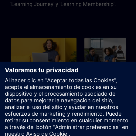
'Learning Journey' y 'Learning Membership'.
Principiante
3m
Principiante
SITRAIN – Características y
Learning Event
diferenciación de los
formatos de aprendizaje
Encuentra el formato de
La elección perfecta para alc
aprendizaje adecuado para tus
un objetivo de aprendizaje
necesidades
específico en el menor tiemp
posible.
Folleto
Canal