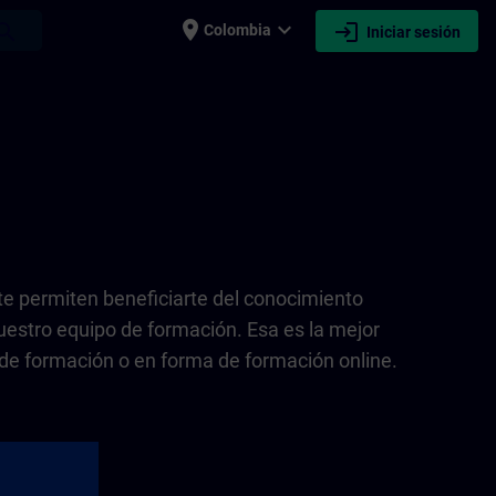
place
expand_more
login
earch
Colombia
Iniciar sesión
e permiten beneficiarte del conocimiento
uestro equipo de formación. Esa es la mejor
de formación o en forma de formación online.