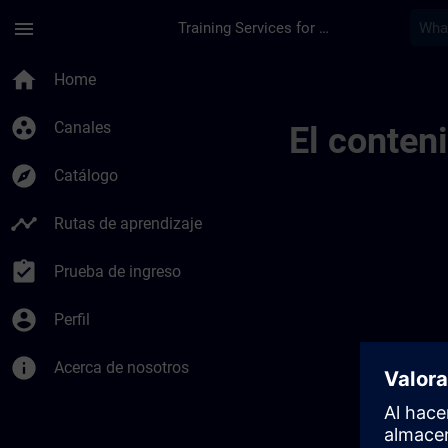
Saltar al contenido principal
Página cargada
menu
Training Services for Digital Industries
Training Services F
home
Home
group_work
Canales
El conten
explore
Catálogo
timeline
Rutas de aprendizaje
assignment_turned_in
Prueba de ingreso
account_circle
Perfil
info
Acerca de nosotros