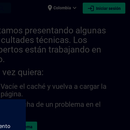
place
expand_more
login
earch
Colombia
Iniciar sesión
| SITRAIN
tamos presentando algunas
ficultades técnicas. Los
pertos están trabajando en
o.
 vez quiera:
Vacíe el caché y vuelva a cargar la
página.
¿Sospecha de un problema en el
sitio?
ormar el problema