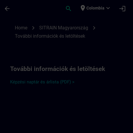
Saltar al contenido principal
Página cargada
place
expand_more
arrow_back
search
login
Colombia
További információk a SITRAIN Hungary 
chevron_right
chevron_right
Home
SITRAIN Magyarország
További információk és letöltések
További információk és letöltések
Képzési naptár és árlista (PDF) >