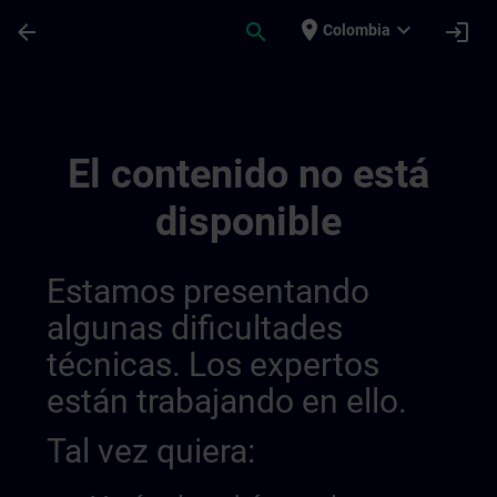
Saltar al contenido principal
Página cargada
place
expand_more
arrow_back
search
login
Colombia
Testchannel Für Sway Integration | SITRA
El contenido no está
disponible
Estamos presentando
algunas dificultades
técnicas. Los expertos
están trabajando en ello.
Tal vez quiera: