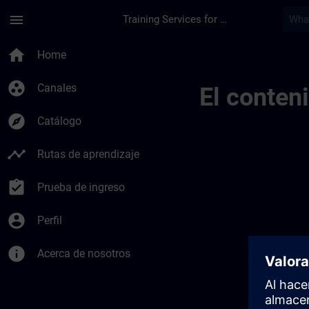
Saltar al contenido principal
Página cargada
menu
Training Services for Digital Industries
Test Channel Public
home
Home
group_work
Canales
El conten
explore
Catálogo
timeline
Rutas de aprendizaje
assignment_turned_in
Prueba de ingreso
account_circle
Perfil
info
Acerca de nosotros