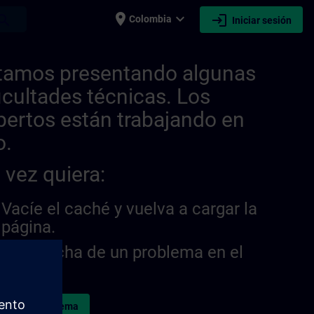
place
expand_more
login
earch
Colombia
Iniciar sesión
tamos presentando algunas
ficultades técnicas. Los
pertos están trabajando en
o.
 vez quiera:
Vacíe el caché y vuelva a cargar la
página.
¿Sospecha de un problema en el
sitio?
ormar el problema