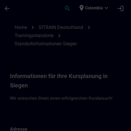
Saltar al contenido principal
Página cargada
place
expand_more
arrow_back
search
login
Colombia
Standortinformationen Siegen | SITRAIN
chevron_right
chevron_right
Home
SITRAIN Deutschland
chevron_right
Trainingsstandorte
Standortinformationen Siegen
Informationen für Ihre Kursplanung in
Siegen
Wir wünschen Ihnen einen erfolgreichen Kursbesuch!
Adresse