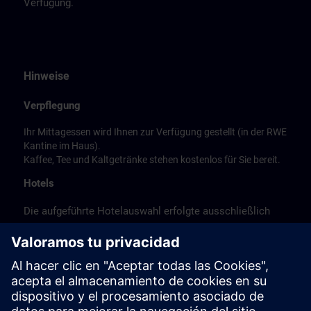
Verfügung.
Hinweise
Verpflegung
Ihr Mittagessen wird Ihnen zur Verfügung gestellt (in der RWE
Kantine im Haus).
Kaffee, Tee und Kaltgetränke stehen kostenlos für Sie bereit.
Hotels
Die aufgeführte Hotelauswahl erfolgte ausschließlich
anhand der Nähe der Hotels zum Kursort bzw. anhand
der günstigen Verkehrsanbindung zum
Veranstaltungsort.
Es handelt sich hierbei nicht um Siemens-
Vertragshotels, daher können wir für die Qualität der