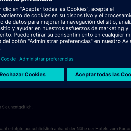
d
Tel.-Nr.: +49 (0) 7171-109-0
Hotel Fortuna >
Hotel am Remspark
Remspark 1
tuttgart
73525 Schwäbisch Gmünd
575
Tel-Nr.: +49 (0) 7171-7988200
ns.com
Hotel am Remspark >
 Sie unentgeltlich.
wahl erfolgte ausschließlich anhand der Nähe der Hotels zum Kurs