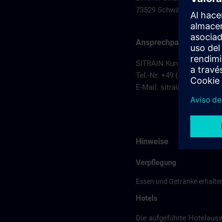
73529 Schwäbisch Gmün
Ansprechpartner
SITRAIN Kundenberatung S
Tel.-Nr. +49 (0) 911/895-7
E-Mail:
sitrain.de@sieme
Hinweise
Verpflegung
Essen und Getränke erhalten
Hotels
Die aufgeführte Hotelaus