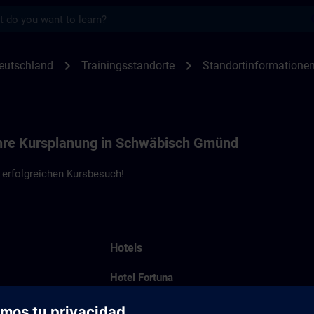
s
nen Schwäbisch Gmünd | SITRAIN
chevron_right
chevron_right
eutschland
Trainingsstandorte
Standortinformation
Ihre Kursplanung in Schwäbisch Gmünd
 erfolgreichen Kursbesuch!
Hotels
Hotel Fortuna
Hauberweg 4
73525 Schwäbisch Gmünd