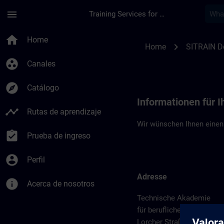
Saltar al contenido principal
Página cargada
menu
Training Services for Digital Industries
Standortinformatio
home
Home
chevron_right
Home
SITRAIN D
group_work
Canales
explore
Catálogo
Informationen für 
timeline
Rutas de aprendizaje
Wir wünschen Ihnen einen
assignment_turned_in
Prueba de ingreso
account_circle
Perfil
Adresse
info
Acerca de nosotros
Technische Akademie
für berufliche Bildung e. V.
Lorcher Straße 119