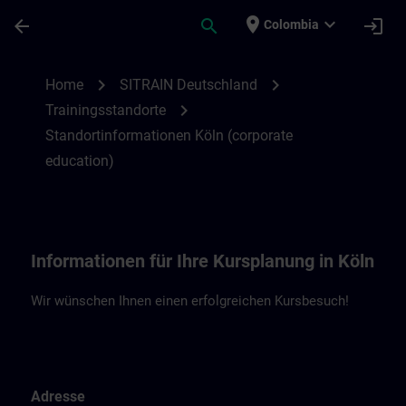
Saltar al contenido principal
Página cargada
place
expand_more
arrow_back
search
login
Colombia
Standortinformationen Köln (ce) | SITRAI
chevron_right
chevron_right
Home
SITRAIN Deutschland
chevron_right
Trainingsstandorte
Standortinformationen Köln (corporate
education)
Informationen für Ihre Kursplanung in Köln
Wir wünschen Ihnen einen erfolgreichen Kursbesuch!
Adresse