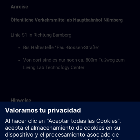
Anreise
Öffentliche Verkehrsmittel ab Hauptbahnhof Nürnberg
Linie S1 in Richtung Bamberg
Bis Haltestelle "Paul-Gossen-Straße"
Von dort sind es nur noch ca. 800m Fußweg zum
Living Lab Technology Center
Hinweise
Verpflegung
Essen, Kaffee und Wasser erhalten Sie unentgeltlich.