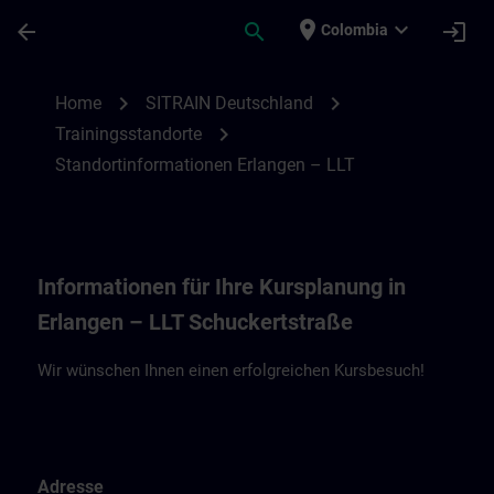
Saltar al contenido principal
Página cargada
place
expand_more
arrow_back
search
login
Colombia
Standortinformationen Erlangen – Living 
chevron_right
chevron_right
Home
SITRAIN Deutschland
chevron_right
Trainingsstandorte
Standortinformationen Erlangen – LLT
Informationen für Ihre Kursplanung in
Erlangen – LLT Schuckertstraße
Wir wünschen Ihnen einen erfolgreichen Kursbesuch!
Adresse