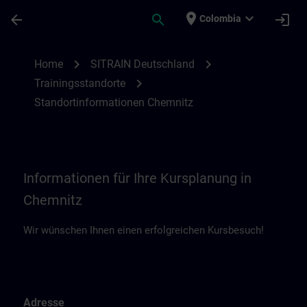
Saltar al contenido principal
Página cargada
place
expand_more
arrow_back
search
login
Colombia
Standortinformationen Chemnitz | SITRAI
chevron_right
chevron_right
Home
SITRAIN Deutschland
chevron_right
Trainingsstandorte
Standortinformationen Chemnitz
Informationen für Ihre Kursplanung in
Chemnitz
Wir wünschen Ihnen einen erfolgreichen Kursbesuch!
Adresse