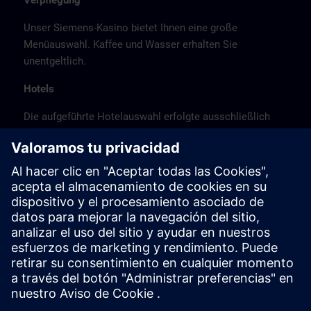
Verpflegung
Unser Siemens-Kasino bietet Ihnen eine große
Menüauswahl. Kaffee und Wasser erhalten Sie
unentgeltlich.
Hotels
Die aufgeführte Hotelauswahl erfolgte ausschließlich
anhand der Nähe der Hotels zum Kursort bzw. anhand
der günstigen Verkehrsanbindung zum
Veranstaltungsort.
Es handelt sich hierbei nicht um Siemens-
Vertragshotels, daher können wir für die Qualität der
Hotels keine Gewähr übernehmen.
Stornierung
Bitte stornieren Sie schriftlich.