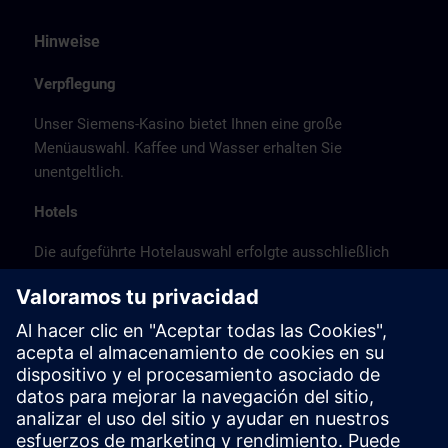
Hinweise
Verpflegung
Unser Siemens-Kasino bietet Ihnen eine große
Menüauswahl. Kaffee und Wasser erhalten Sie
unentgeltlich.
Hotels
Die aufgeführte Hotelauswahl erfolgte ausschließlich
anhand der Nähe der Hotels zum Kursort bzw. anhand
der günstigen Verkehrsanbindung zum
Veranstaltungsort.
Es handelt sich hierbei nicht um Siemens-
Vertragshotels, daher können wir für die Qualität der
Hotels keine Gewähr übernehmen.
Stornierung