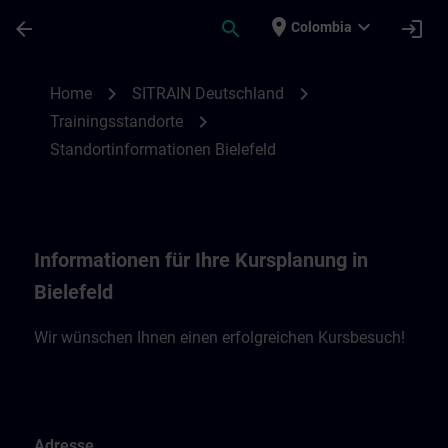
Saltar al contenido principal
Página cargada
place
expand_more
arrow_back
search
login
Colombia
Standortinformationen Bielefeld | SITRAI
chevron_right
chevron_right
Home
SITRAIN Deutschland
chevron_right
Trainingsstandorte
Standortinformationen Bielefeld
Informationen für Ihre Kursplanung in
Bielefeld
Wir wünschen Ihnen einen erfolgreichen Kursbesuch!
Adresse