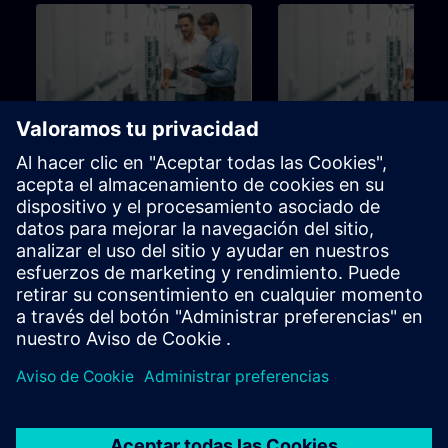
126h
Utbildning för Brandtekniker
Utbildning för Komfort
tekniker
Utbildningsstege för
Utbildningsstege för
programmerare,
programmerare,
driftsättningsingenjörer,
driftsättningsingenjörer, pers
ingenjörspersonal
inom ingenjörssektorn
Rutas de aprendizaje
Rutas de aprendizaje