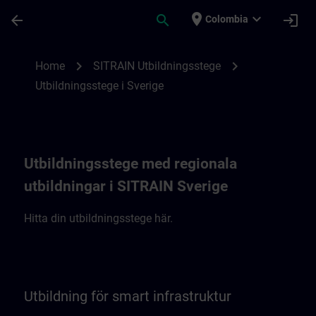
Saltar al contenido principal
Página cargada
place
expand_more
arrow_back
search
login
Colombia
SITRAIN Utbildningsstege i Sverige | SITR
chevron_right
chevron_right
Home
SITRAIN Utbildningsstege
Utbildningsstege i Sverige
Utbildningsstege med regionala
utbildningar i SITRAIN Sverige
Hitta din utbildningsstege här.
Utbildning för smart infrastruktur