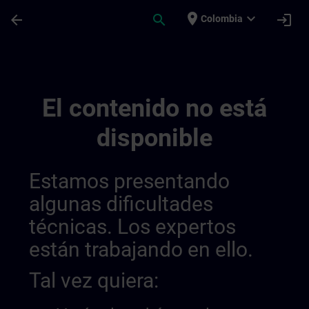
Saltar al contenido principal
Página cargada
place
expand_more
arrow_back
search
login
Colombia
Sitrain United Kingdom & Ireland 014387
El contenido no está
disponible
Estamos presentando
algunas dificultades
técnicas. Los expertos
están trabajando en ello.
Tal vez quiera: