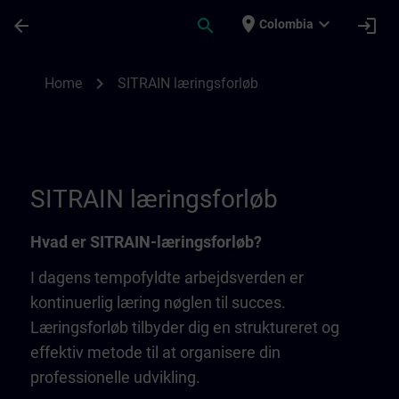
Saltar al contenido principal
Página cargada
place
expand_more
arrow_back
search
login
Colombia
SITRAIN Læringsforløb | SITRAIN
chevron_right
Home
SITRAIN læringsforløb
SITRAIN læringsforløb
Hvad er SITRAIN-læringsforløb?
I dagens tempofyldte arbejdsverden er
kontinuerlig læring nøglen til succes.
Læringsforløb tilbyder dig en struktureret og
effektiv metode til at organisere din
professionelle udvikling.