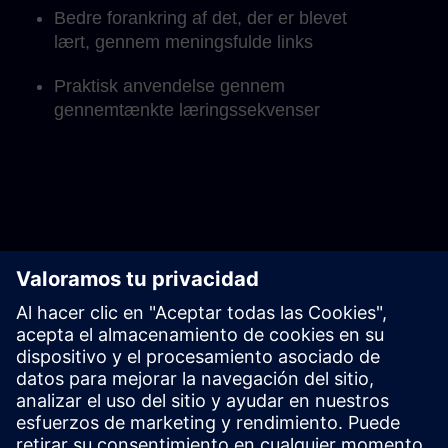
Bedre forankring af det, der er blevet
lært, gennem meningsfulde links
Praktisk anvendelse gennem
gennemtænkte læringssekvenser
Find det rigtige SITRAIN-læringsforløb for din
region her.
Europa