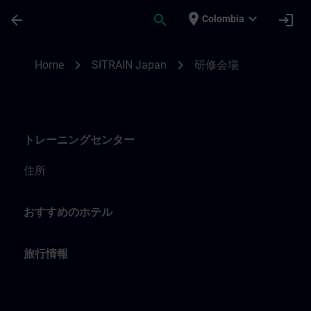
Saltar al contenido principal
Página cargada
place
expand_more
arrow_back
search
login
Colombia
SITRAIN Japanのトレーニング会場 | SITR
chevron_right
chevron_right
Home
SITRAIN Japan
研修会場
トレーニングセンター
住所
おすすめのホテル
旅行情報