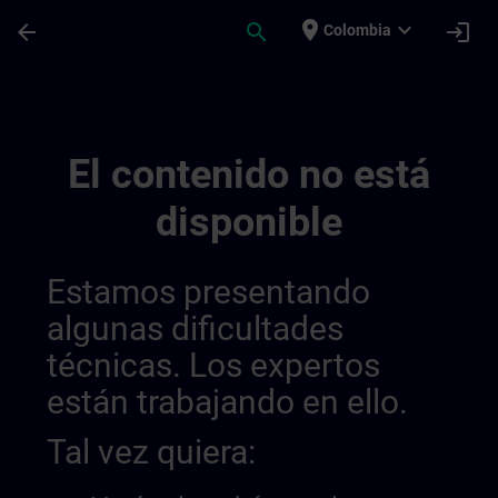
Saltar al contenido principal
Página cargada
place
expand_more
arrow_back
search
login
Colombia
Sitrain Denmark 014417168834658304817
El contenido no está
disponible
Estamos presentando
algunas dificultades
técnicas. Los expertos
están trabajando en ello.
Tal vez quiera: