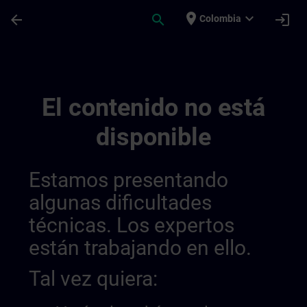
Saltar al contenido principal
Página cargada
place
expand_more
arrow_back
search
login
Colombia
Sitrain Columbia | SITRAIN
El contenido no está
disponible
Estamos presentando
algunas dificultades
técnicas. Los expertos
están trabajando en ello.
Tal vez quiera: