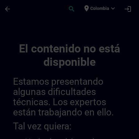
Saltar al contenido principal
Página cargada
place
expand_more
arrow_back
search
login
Colombia
Sitrain Brazil 01449028525867827295 | S
El contenido no está
disponible
Estamos presentando
algunas dificultades
técnicas. Los expertos
están trabajando en ello.
Tal vez quiera: